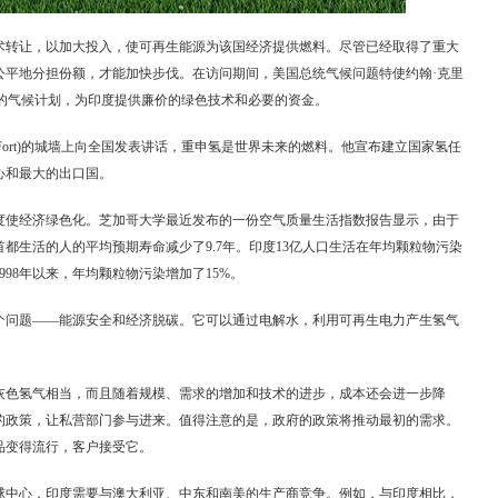
术转让，以加大投入，使可再生能源为该国经济提供燃料。尽管已经取得了重大
公平地分担份额，才能加快步伐。在访问期间，美国总统气候问题特使约翰·克里
支持印度的气候计划，为印度提供廉价的绿色技术和必要的资金。
 Fort)的城墙上向全国发表讲话，重申氢是世界未来的燃料。他宣布建立国家氢任
心和最大的出口国。
度使经济绿色化。芝加哥大学最近发布的一份空气质量生活指数报告显示，由于
都生活的人的平均预期寿命减少了9.7年。印度13亿人口生活在年均颗粒物污染
98年以来，年均颗粒物污染增加了15%。
个问题——能源安全和经济脱碳。它可以通过电解水，利用可再生电力产生氢气
灰色氢气相当，而且随着规模、需求的增加和技术的进步，成本还会进一步降
的政策，让私营部门参与进来。值得注意的是，政府的政策将推动最初的需求。
品变得流行，客户接受它。
球中心，印度需要与澳大利亚、中东和南美的生产商竞争。例如，与印度相比，