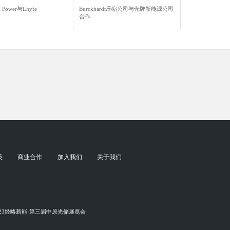
ower与Lhyfe
Burckhardt压缩公司与壳牌新能源公司
合作
策
商业合作
加入我们
关于我们
023经略新能·第三届中原光储展览会