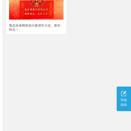
氢启未来网恭祝大家虎年大吉、新年
快乐！
写稿
投稿