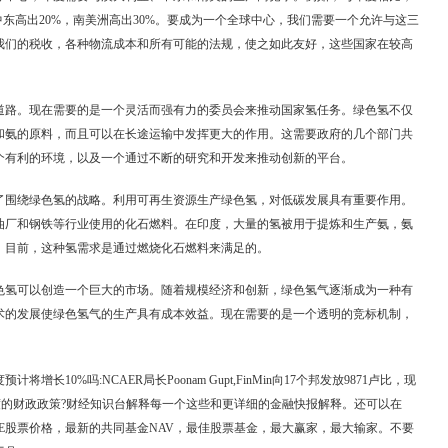
中东高出20%，南美洲高出30%。要成为一个全球中心，我们需要一个允许与这三
我们的税收，各种物流成本和所有可能的法规，使之如此友好，这些国家在较高
道路。现在需要的是一个灵活而强有力的委员会来推动国家氢任务。绿色氢不仅
和氨的原料，而且可以在长途运输中发挥更大的作用。这需要政府的几个部门共
个有利的环境，以及一个通过不断的研究和开发来推动创新的平台。
了围绕绿色氢的战略。利用可再生资源生产绿色氢，对低碳发展具有重要作用。
油厂和钢铁等行业使用的化石燃料。在印度，大量的氢被用于提炼和生产氨，氨
。目前，这种氢需求是通过燃烧化石燃料来满足的。
色氢可以创造一个巨大的市场。随着规模经济和创新，绿色氢气逐渐成为一种有
术的发展使绿色氢气的生产具有成本效益。现在需要的是一个透明的竞标机制，
长10%吗:NCAER局长Poonam Gupt,FinMin向17个邦发放9871卢比，现
印度的财政政策?财经知识台解释每一个这些和更详细的金融快报解释。还可以在
得实时BSE/NSE股票价格，最新的共同基金NAV，最佳股票基金，最大赢家，最大输家。不要