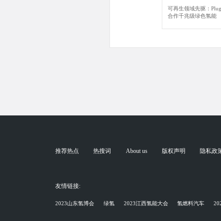
可再生领域先驱：Plug P
合作千兆级绿色氢能
推荐热点
热搜词
About us
版权声明
隐私政
友情链接:
2023山东氢博会
绿氢
2023江西氢能大会
氢燃料汽车
2