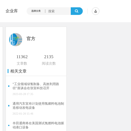
企业库
选择分类
官方
11362
2135
文章数
阅读次数
相关文章
“工业领域绿氢制备、高效利用路
径”座谈会在张宣科技召开
2023-03-28 17:35
​通用汽车宣布计划使用氢燃料电池制
造移动发电设备
2022-01-20 15:46
丰田通商将在美国测试氢燃料电池驱
动港口设备