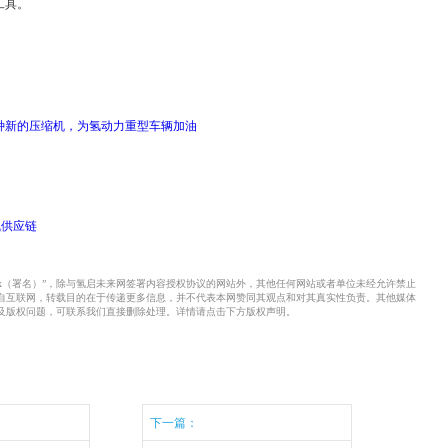
工具。
种新的压缩机，为氢动力重型车辆加油
气供应链
xx（署名）”，除与氢启未来网签署内容授权协议的网站外，其他任何网站或者单位未经允许禁止
来自互联网，转载目的在于传递更多信息，并不代表本网赞同其观点和对其真实性负责。其他媒体
及版权问题，可联系我们直接删除处理。详情请点击下方版权声明。
下一篇：