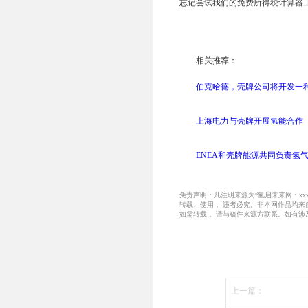
忘记尝试我们的免费所得税计算器
相关推荐：
伯克哈德，壳牌公司将开发一
上海电力与壳牌开展氢能合作
ENEA和壳牌能源共同负责氢
免责声明：凡注明来源为“氢启未来网：x
转载、使用， 违者必究。非本网作品均
如需转载， 请与稿件来源方联系。如有涉
上一篇：