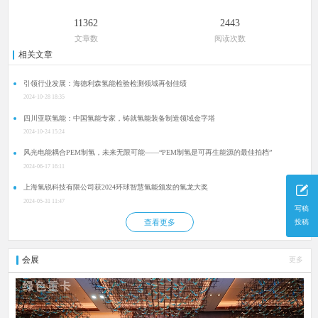
11362
2443
文章数
阅读次数
相关文章
引领行业发展：海德利森氢能检验检测领域再创佳绩
2024-10-28 18:35
四川亚联氢能：中国氢能专家，铸就氢能装备制造领域金字塔
2024-10-24 15:24
风光电能耦合PEM制氢，未来无限可能——“PEM制氢是可再生能源的最佳拍档”
2024-06-17 16:11
上海氢锐科技有限公司获2024环球智慧氢能颁发的氢龙大奖
2024-05-31 11:47
写稿
投稿
查看更多
会展
更多