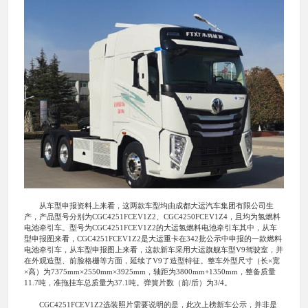
从车型申报资料上来看，这两款车型均由成都大运汽车集团有限公司生
产，产品型号分别为CGC4251FCEV1Z2、CGC4250FCEV1Z4，且均为氢燃料
电池牵引车。型号为CGC4251FCEV1Z2的大运氢燃料电池牵引车其中，从车
型申报图来看，CGC4251FCEV1Z2是大运重卡在342批公示中申报的一款燃料
电池牵引车，从车型申报图上来看，这款新车采用大运旗舰车型V9驾驶室，并
在外观造型、前脸格栅等方面，延续了V9了造型特征。整车外型尺寸（长×宽
×高）为7375mm×2550mm×3925mm，轴距为3800mm+1350mm，整备质量
11.7吨，准拖挂车总质量为37.1吨。弹簧片数（前/后）为3/4。
CGC4251FCEV1Z2选装照片需要说明的是，此次上榜新车公示，并非是