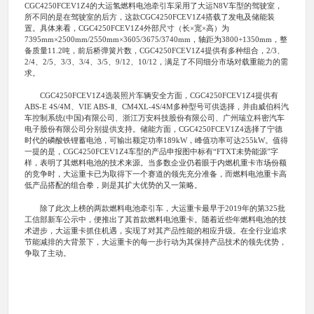
CGC4250FCEV1Z4的大运氢燃料电池牵引车采用了大运N8V车型的驾驶室，
所不同的是在驾驶室的后方，这款CGC4250FCEV1Z4搭载了发电及储能装
置。具体来看，CGC4250FCEV1Z4外部尺寸（长×宽×高）为
7395mm×2500mm/2550mm×3605/3675/3740mm，轴距为3800+1350mm，整
备质量11.2吨，前后桥弹簧片数，CGC4250FCEV1Z4提供有多种组合，2/3、
2/4、2/5、3/3、3/4、3/5、9/12、10/12，满足了不同细分市场对载重能力的需
求。
CGC4250FCEV1Z4选装照片车辆安全方面，CGC4250FCEV1Z4提供有
ABS-E 4S/4M、VIE ABS-Ⅱ、CM4XL-4S/4M多种型号可供选择，并由威伯科汽
车控制系统(中国)有限公司、浙江万安科技股份有限公司、广州瑞立科密汽车
电子股份有限公司分别提供支持。储能方面，CGC4250FCEV1Z4选择了宁德
时代的磷酸铁锂蓄电池，可输出额定功率189kW，峰值功率可达255kW。值得
一提的是，CGC4250FCEV1Z4车型的产品申报图中标有“FTXT未势能源”字
样，表明了其燃料电池的技术来源。当多数企业仍着眼于内燃机重卡市场份额
的竞争时，大运重卡已为取得下一个赛道的领先充分准备，而燃料电池重卡高
低产品搭配的组合拳，则是其扩大优势的又一策略。
除了此次上榜的两款燃料电池牵引车，大运重卡最早于2019年的第325批
工信部新车公示中，便推出了其首款燃料电池重卡。随着近些年燃料电池的技
术进步，大运重卡抓住机遇，实现了对其产品性能的相应升级。在全行业追求
节能减排的大背景下，大运重卡的每一步行动为其保持产品技术的领先优势，
争取了主动。