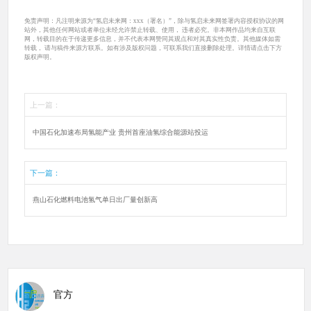
免责声明：凡注明来源为“氢启未来网：xxx（署名）”，除与氢启未来网签署内容授权协议的网
站外，其他任何网站或者单位未经允许禁止转载、使用， 违者必究。非本网作品均来自互联
网，转载目的在于传递更多信息，并不代表本网赞同其观点和对其真实性负责。其他媒体如需
转载， 请与稿件来源方联系。如有涉及版权问题，可联系我们直接删除处理。详情请点击下方
版权声明。
上一篇：
中国石化加速布局氢能产业 贵州首座油氢综合能源站投运
下一篇：
燕山石化燃料电池氢气单日出厂量创新高
官方