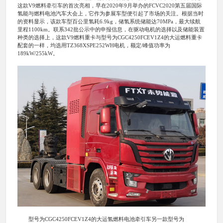
这款V9燃料牵引车的首次亮相，早在2020年9月举办的FCVC2020第五届国际
氢能与燃料电池汽车大会上，它作为参展车型便引起了市场的关注。根据当时
的资料显示，该款车型百公里氢耗6.9kg，储氢系统储能达70MPa，最大续航
里程1100km。联系342批公示中的申报信息，在驱动电机的选择以及储能装置
种类的选择上，这款V9燃料重卡与型号为CGC4250FCEV1Z4的大运燃料重卡
配套的一样，均选用TZ368XSPE252WH电机，额定/峰值功率为
189kW/255kW。
型号为CGC4250FCEV1Z4的大运氢燃料电池牵引车另一款型号为