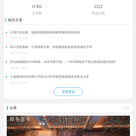
11362
2222
文章数
阅读次数
相关文章
引领行业发展：海德利森氢能检验检测领域再创佳绩
2024-10-28 18:35
四川亚联氢能：中国氢能专家，铸就氢能装备制造领域金字塔
2024-10-24 15:24
风光电能耦合PEM制氢，未来无限可能——“PEM制氢是可再生能源的最佳拍档”
2024-06-17 16:11
上海氢锐科技有限公司获2024环球智慧氢能颁发的氢龙大奖
2024-05-31 11:47
查看更多
会展
更多