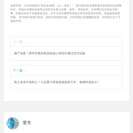
免责声明：凡注明来源为“氢启未来网：xxx（署名）”，除与氢启未来网签署内容授权协议的网
站外，其他任何网站或者单位未经允许禁止转载、使用， 违者必究。非本网作品均来自互联
网，转载目的在于传递更多信息，并不代表本网赞同其观点和对其真实性负责。其他媒体如需
转载， 请与稿件来源方联系。如有涉及版权问题，可联系我们直接删除处理。详情请点击下方
版权声明。
上一篇：
国产首家！舜华车载供氢系统核心零部件通过型式试验
下一篇：
抢占未来市场风口？大运重卡再推新能源牵引车，氢燃料成焦点！
官方