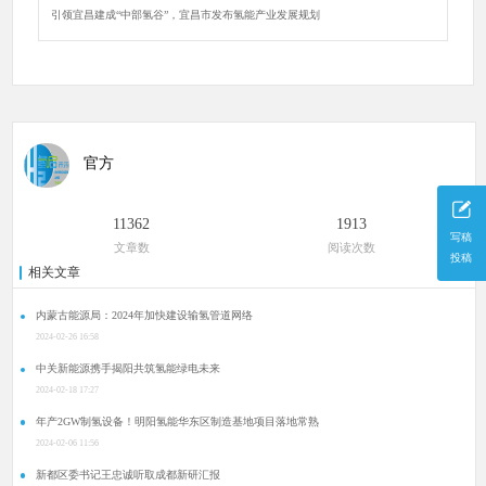
引领宜昌建成“中部氢谷”，宜昌市发布氢能产业发展规划
官方
11362
1913
写稿
文章数
阅读次数
投稿
相关文章
内蒙古能源局：2024年加快建设输氢管道网络
2024-02-26 16:58
中关新能源携手揭阳共筑氢能绿电未来
2024-02-18 17:27
年产2GW制氢设备！明阳氢能华东区制造基地项目落地常熟
2024-02-06 11:56
新都区委书记王忠诚听取成都新研汇报