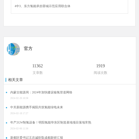
4中3、东方氢能承担蓉城示范应用联合体
官方
11362
1919
文章数
阅读次数
相关文章
内蒙古能源局：2024年加快建设输氢管道网络
2024-02-26 16:58
中关新能源携手揭阳共筑氢能绿电未来
2024-02-18 17:27
年产2GW制氢设备！明阳氢能华东区制造基地项目落地常熟
2024-02-06 11:56
新都区委书记王忠诚听取成都新研汇报