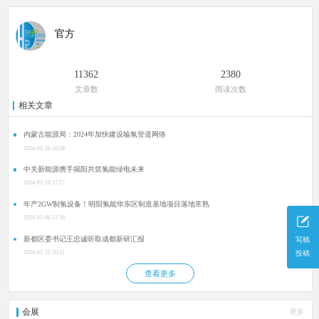
官方
11362
2380
文章数
阅读次数
相关文章
内蒙古能源局：2024年加快建设输氢管道网络
2024-02-26 16:58
中关新能源携手揭阳共筑氢能绿电未来
2024-02-18 17:27
年产2GW制氢设备！明阳氢能华东区制造基地项目落地常熟
2024-02-06 11:56
新都区委书记王忠诚听取成都新研汇报
写稿
投稿
2024-01-25 10:31
查看更多
会展
更多