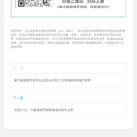
免责声明：凡注明来源为“氢启未来网：xxx（署名）”，除与氢启未来网签署内容授权协议的网
站外，其他任何网站或者单位未经允许禁止转载、使用， 违者必究。非本网作品均来自互联
网，转载目的在于传递更多信息，并不代表本网赞同其观点和对其真实性负责。其他媒体如需
转载， 请与稿件来源方联系。如有涉及版权问题，可联系我们直接删除处理。详情请点击下方
版权声明。
上一篇：
鹏飞集团携手新华社山西分社助力“定将煤都变氢都”愿景！
下一篇：
投资2.5亿，中极氢能甲醇制氢项目签约云梦