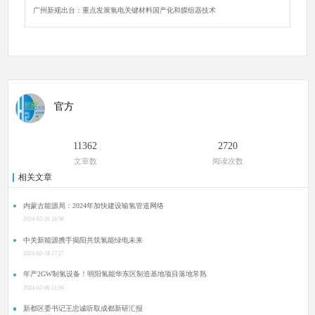
广州新规出台：重点发展氢电关键材料国产化和膜组器技术
官方
11362
2720
文章数
阅读次数
相关文章
内蒙古能源局：2024年加快建设输氢管道网络
2024-02-26 16:58
中关新能源携手揭阳共筑氢能绿电未来
2024-02-18 17:27
年产2GW制氢设备！明阳氢能华东区制造基地项目落地常熟
2024-02-06 11:56
新都区委书记王忠诚听取成都新研汇报