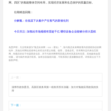
网、四区”的氢能整体空间布局，实现经济发展和生态保护的双赢目标。
往期精选回顾：
分解氨：在低温下从氨中产生氢气的新催化剂
今日关注 | 加氢站市场规模有望超千亿 哪些设备企业能够分得大蛋糕
免责声明：凡注明来源为“氢启未来网：xxx（署名）”，除与氢启未来网签署内容授权协议的网
站外，其他任何网站或者单位未经允许禁止转载、使用， 违者必究。非本网作品均来自互联
网，转载目的在于传递更多信息，并不代表本网赞同其观点和对其真实性负责。其他媒体如需
转载， 请与稿件来源方联系。如有涉及版权问题，可联系我们直接删除处理。详情请点击下方
版权声明。
上一篇：
淄博市政协委员、高新区税务局第一税务所所长张颖：加大对氢能应用政策的扶
持
下一篇：