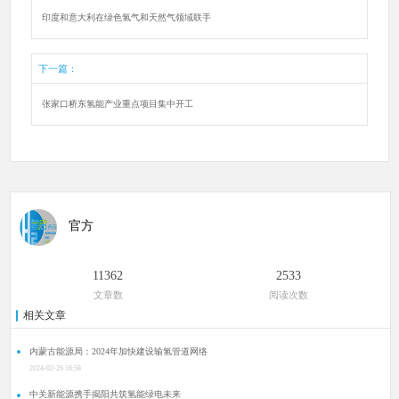
印度和意大利在绿色氢气和天然气领域联手
下一篇：
张家口桥东氢能产业重点项目集中开工
官方
11362
2533
文章数
阅读次数
相关文章
内蒙古能源局：2024年加快建设输氢管道网络
2024-02-26 16:58
中关新能源携手揭阳共筑氢能绿电未来