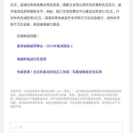
亿元，该项目将有效整合周边资源，缓解玉龙雪山景区的交通和生态压力，提
升旅游品质和服务水平。例如，丽江市急危重症中心建设总投资3.2亿元，计
划年内完成投资2亿元，该项目将有效提升全市医疗卫生应急能力，加快补齐
医疗卫生短板，推进健康丽江建设。
往期精选回顾：
麦肯锡氢能理事会：2021年氢洞报告-1
氢燃料电池汽车原理
专家授课！北京科泰克科技总工张国：车载储氢瓶安全应用
免责声明：凡注明来源为“氢启未来网：xxx（署名）”，除与氢启未来网签署内容授权协议的网
站外，其他任何网站或者单位未经允许禁止转载、使用， 违者必究。非本网作品均来自互联
网，转载目的在于传递更多信息，并不代表本网赞同其观点和对其真实性负责。其他媒体如需
转载， 请与稿件来源方联系。如有涉及版权问题，可联系我们直接删除处理。详情请点击下方
版权声明。
上一篇：