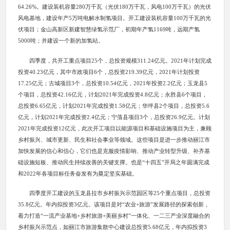
64.26%。建设装机容量280万千瓦（光伏180万千瓦，风电100万千瓦）的光伏
风电基地，建设年产5万吨电解水制氢项目。开工建设装机容量100万千瓦的光
伏项目；金山高新区新建智慧绿氢示范厂，初期年产氢1169吨，远期产氢
5000吨；并建设一个新的加氢站。
四季度，共开工重点项目25个，总投资规模311.24亿元。2021年计划完成
投资40.23亿元，其中市政项目6个，总投资219.39亿元，2021年计划投资
17.25亿元；古城项目3个，总投资10.54亿元，2021年投资2.2亿元；玉龙县5
个项目，总投资42.16亿元，计划2021年完成投资4.8亿元；永胜县6个项目，
总投资6.65亿元，计划2021年完成投资1.58亿元；华坪县2个项目，总投资5.6
亿元，计划2021年完成投资2.4亿元；宁蒗县项目3个，总投资26.9亿元。计划
2021年完成投资12亿元，此次开工项目以能源项目和基础设施项目为主，兼顾
乡村振兴、城市更新、民生和社会事业等领域。这些项目是进一步推动丽江市
加快发展的信心和信心，它们也是克服疫情影响、推动产业转型升级、补齐基
础设施短板、推动民生持续改善的关键支撑。也是“十四五”开局之年圆满完成
和2022年各项目标任务奋发有为奠定坚实基础。
四季度开工建设的玉龙县拉市乡村振兴示范园区等25个重点项目，总投资
35.8亿元。年内拟投资3亿元。该项目是对“农业+旅游”发展路径的探索创新，
着力打造“一流产业基地+乡村旅游+美丽乡村”一体化、一二三产业深度融合的
乡村振兴示范点，如丽江市旅游集散中心建设总投资5.68亿元，年内拟投资3