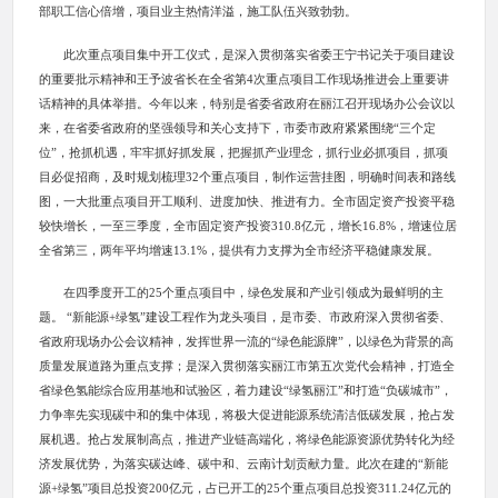
部职工信心倍增，项目业主热情洋溢，施工队伍兴致勃勃。
此次重点项目集中开工仪式，是深入贯彻落实省委王宁书记关于项目建设
的重要批示精神和王予波省长在全省第4次重点项目工作现场推进会上重要讲
话精神的具体举措。今年以来，特别是省委省政府在丽江召开现场办公会议以
来，在省委省政府的坚强领导和关心支持下，市委市政府紧紧围绕“三个定
位”，抢抓机遇，牢牢抓好抓发展，把握抓产业理念，抓行业必抓项目，抓项
目必促招商，及时规划梳理32个重点项目，制作运营挂图，明确时间表和路线
图，一大批重点项目开工顺利、进度加快、推进有力。全市固定资产投资平稳
较快增长，一至三季度，全市固定资产投资310.8亿元，增长16.8%，增速位居
全省第三，两年平均增速13.1%，提供有力支撑为全市经济平稳健康发展。
在四季度开工的25个重点项目中，绿色发展和产业引领成为最鲜明的主
题。 “新能源+绿氢”建设工程作为龙头项目，是市委、市政府深入贯彻省委、
省政府现场办公会议精神，发挥世界一流的“绿色能源牌”，以绿色为背景的高
质量发展道路为重点支撑；是深入贯彻落实丽江市第五次党代会精神，打造全
省绿色氢能综合应用基地和试验区，着力建设“绿氢丽江”和打造“负碳城市”，
力争率先实现碳中和的集中体现，将极大促进能源系统清洁低碳发展，抢占发
展机遇。抢占发展制高点，推进产业链高端化，将绿色能源资源优势转化为经
济发展优势，为落实碳达峰、碳中和、云南计划贡献力量。此次在建的“新能
源+绿氢”项目总投资200亿元，占已开工的25个重点项目总投资311.24亿元的