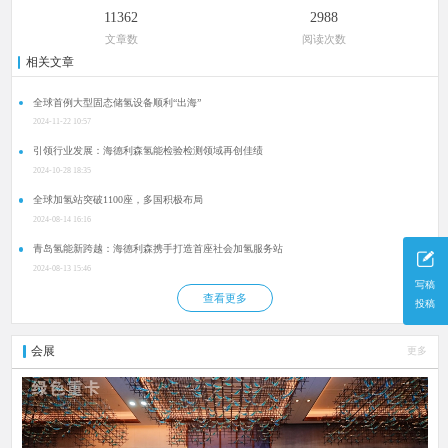
11362
2988
文章数
阅读次数
相关文章
全球首例大型固态储氢设备顺利“出海”
2024-11-22 10:57
引领行业发展：海德利森氢能检验检测领域再创佳绩
2024-10-28 18:35
全球加氢站突破1100座，多国积极布局
2024-08-14 16:16
青岛氢能新跨越：海德利森携手打造首座社会加氢服务站
2024-08-13 15:46
写稿
查看更多
投稿
会展
更多