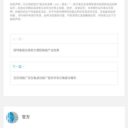
免责声明：凡注明来源为“氢启未来网：xxx（署名）”，除与氢启未来网签署内容授权协议的网
站外，其他任何网站或者单位未经允许禁止转载、使用， 违者必究。非本网作品均来自互联
网，转载目的在于传递更多信息，并不代表本网赞同其观点和对其真实性负责。其他媒体如需
转载， 请与稿件来源方联系。如有涉及版权问题，可联系我们直接删除处理。详情请点击下方
版权声明。
上一篇：
国鸿氢能全面助力濮阳氢能产业发展
下一篇：
宝武清能广东宝氢成功推广韶关市首台氢能冷藏车
官方