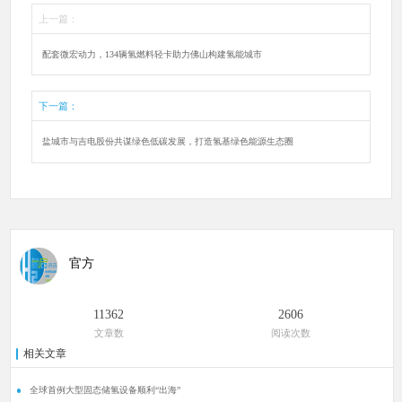
上一篇：
配套微宏动力，134辆氢燃料轻卡助力佛山构建氢能城市
下一篇：
盐城市与吉电股份共谋绿色低碳发展，打造氢基绿色能源生态圈
官方
11362
2606
文章数
阅读次数
相关文章
全球首例大型固态储氢设备顺利“出海”