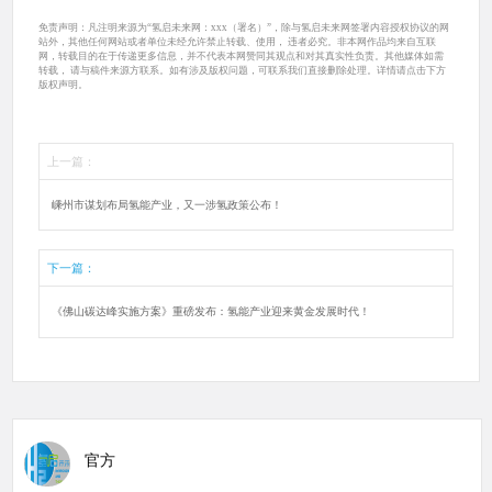
免责声明：凡注明来源为“氢启未来网：xxx（署名）”，除与氢启未来网签署内容授权协议的网
站外，其他任何网站或者单位未经允许禁止转载、使用， 违者必究。非本网作品均来自互联
网，转载目的在于传递更多信息，并不代表本网赞同其观点和对其真实性负责。其他媒体如需
转载， 请与稿件来源方联系。如有涉及版权问题，可联系我们直接删除处理。详情请点击下方
版权声明。
上一篇：
嵊州市谋划布局氢能产业，又一涉氢政策公布！
下一篇：
《佛山碳达峰实施方案》重磅发布：氢能产业迎来黄金发展时代！
官方