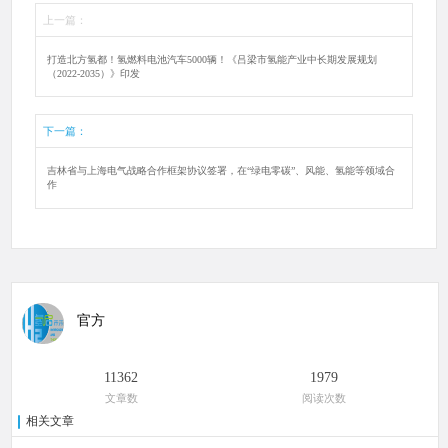
上一篇：
打造北方氢都！氢燃料电池汽车5000辆！《吕梁市氢能产业中长期发展规划
（2022-2035）》印发
下一篇：
吉林省与上海电气战略合作框架协议签署，在“绿电零碳”、风能、氢能等领域合
作
官方
11362
1979
文章数
阅读次数
相关文章