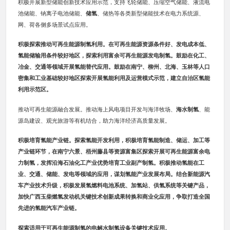
积极开展新型储能创新技术应用示范，支持飞轮储能、压缩空气储能、液流电
池储能、钠离子电池储能、
储氢
、储热等各类新型储能技术在电力系统源、
网、荷各侧多场景试点应用。
积极探索推动可再生能源制氢利用。在可再生能源资源条件好、发电成本低、
氢能储输用条件较好地区，探索利用富余可再生能源发电制氢。鼓励在化工、
冶金、交通等领域开展氢能替代应用。鼓励在南宁、柳州、北海、玉林等人口
密集和工业基础较好地区探索开展氢能利用及运营模式示范，建立自治区氢能
利用示范区。
推动可再生能源融合发展。推动海上风电项目开发与海洋牧场、
海水制氢
、能
源岛建设、观光旅游等有机结合，助力海洋经济高质量发展。
积极培育氢能产业链。探索氢能开发利用，积极培育氢能制造、储运、加工等
产业链环节，在南宁六景、梧州藤县等资源富集区探索开展可再生能源富余电
力制氢，发挥沿海石油化工产业优势培育工业副产制氢。积极推动氢能在工
业、交通、储能、发电等领域的应用，谋划氢能产业发展布局。结合新能源汽
车产业技术升级，积极发展氢燃料电池系统、加氢站、供氢系统等关键产品，
加快广西玉柴燃氢发动机关键技术创新成果转换和商业化应用，争取打造全国
先进的氢能汽车产业链。
探索适用于可再生能源制氢的电解水制氢设备关键技术应用。