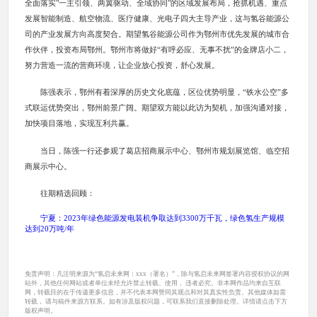
全面落实"一主引领、两翼驱动、全域协同"的区域发展布局，抢抓机遇、重点
发展智能制造、航空物流、医疗健康、光电子四大主导产业，这与氢谷能源公
司的产业发展方向高度契合。期望氢谷能源公司作为鄂州市优先发展的城市合
作伙伴，投资布局鄂州。鄂州市将做好“有呼必应、无事不扰”的金牌店小二，
努力营造一流的营商环境，让企业放心投资，舒心发展。
陈强表示，鄂州有着深厚的历史文化底蕴，区位优势明显，“铁水公空”多
式联运优势突出，鄂州前景广阔。期望双方能以此访为契机，加强沟通对接，
加快项目落地，实现互利共赢。
当日，陈强一行还参观了葛店招商展示中心、鄂州市规划展览馆、临空招
商展示中心。
往期精选回顾：
宁夏：2023年绿色能源发电装机争取达到3300万千瓦，绿色氢生产规模
达到20万吨/年
免责声明：凡注明来源为“氢启未来网：xxx（署名）”，除与氢启未来网签署内容授权协议的网
站外，其他任何网站或者单位未经允许禁止转载、使用， 违者必究。非本网作品均来自互联
网，转载目的在于传递更多信息，并不代表本网赞同其观点和对其真实性负责。其他媒体如需
转载， 请与稿件来源方联系。如有涉及版权问题，可联系我们直接删除处理。详情请点击下方
版权声明。