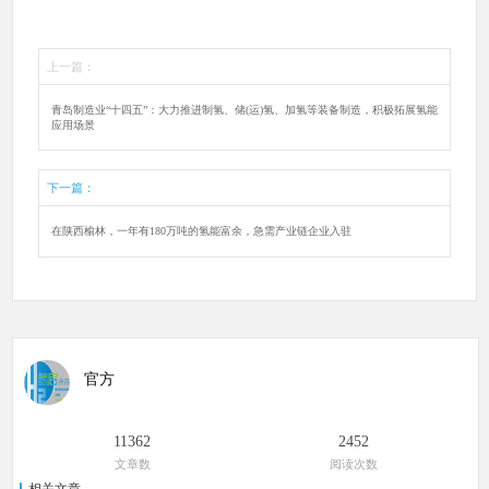
上一篇：
青岛制造业“十四五”：大力推进制氢、储(运)氢、加氢等装备制造，积极拓展氢能
应用场景
下一篇：
在陕西榆林，一年有180万吨的氢能富余，急需产业链企业入驻
官方
11362
2452
文章数
阅读次数