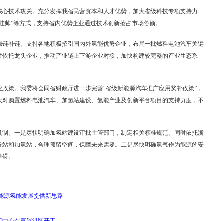
核心技术攻关。充分发挥我省民营资本和人才优势，加大省级科技专项支持力
榜挂帅”等方式，支持省内优势企业通过技术创新抢占市场份额。
强链补链。支持各地积极招引国内外氢能优势企业，布局一批燃料电池汽车关键
并依托龙头企业，推动产业链上下游企业对接，加快构建较完整的产业生态系
业政策。我委将会同省财政厅进一步完善“省级新能源汽车推广应用奖补政策”，
大对购置燃料电池汽车、加氢站建设、氢能产业及创新平台项目的支持力度，不
。
机制。一是尽快明确加氢站建设审批主管部门，制定相关标准规范。同时依托浙
务站和加氢站，合理预留空间，保障未来需要。二是尽快明确氢气作为能源的安
障碍。
能源氢能发展提供新思路
新中心在嘉兴港区开工