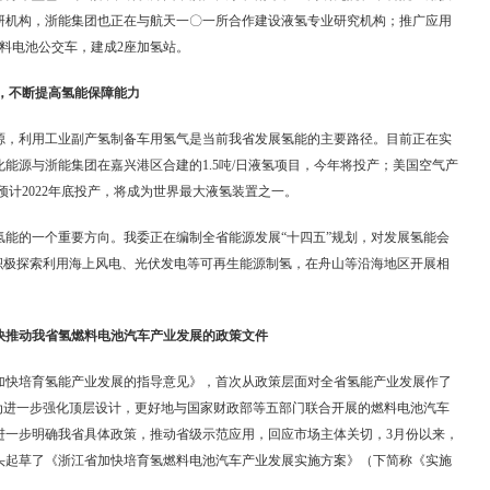
研机构，浙能集团也正在与航天一〇一所合作建设液氢专业研究机构；推广应用
氢燃料电池公交车，建成2座加氢站。
氢，不断提高氢能保障能力
源，利用工业副产氢制备车用氢气是当前我省发展氢能的主要路径。目前正在实
能源与浙能集团在嘉兴港区合建的1.5吨/日液氢项目，今年将投产；美国空气产
，预计2022年底投产，将成为世界最大液氢装置之一。
氢能的一个重要方向。我委正在编制全省能源发展“十四五”规划，对发展氢能会
将积极探索利用海上风电、光伏发电等可再生能源制氢，在舟山等沿海地区开展相
加快推动我省氢燃料电池汽车产业发展的政策文件
省加快培育氢能产业发展的指导意见》，首次从政策层面对全省氢能产业发展作了
，为进一步强化顶层设计，更好地与国家财政部等五部门联合开展的燃料电池汽车
进一步明确我省具体政策，推动省级示范应用，回应市场主体关切，3月份以来，
头起草了《浙江省加快培育氢燃料电池汽车产业发展实施方案》（下简称《实施
施。