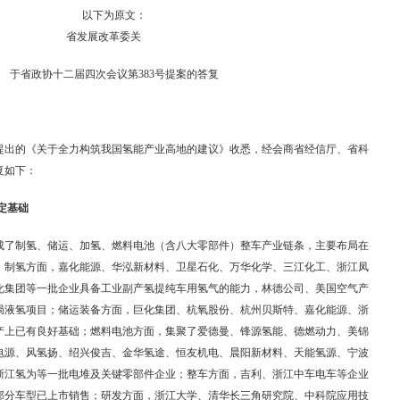
以下为原文：
省发展改革委关
于省政协十二届四次会议第383号提案的答复
提出的《关于全力构筑我国氢能产业高地的建议》收悉，经会商省经信厅、省科
答复如下：
有一定基础
成了制氢、储运、加氢、燃料电池（含八大零部件）整车产业链条，主要布局在
。制氢方面，嘉化能源、华泓新材料、卫星石化、万华化学、三江化工、浙江凤
化集团等一批企业具备工业副产氢提纯车用氢气的能力，林德公司、美国空气产
局液氢项目；储运装备方面，巨化集团、杭氧股份、杭州贝斯特、嘉化能源、浙
产上已有良好基础；燃料电池方面，集聚了爱德曼、锋源氢能、德燃动力、美锦
电源、风氢扬、绍兴俊吉、金华氢途、恒友机电、晨阳新材料、天能氢源、宁波
浙江氢为等一批电堆及关键零部件企业；整车方面，吉利、浙江中车电车等企业
部分车型已上市销售；研发方面，浙江大学、清华长三角研究院、中科院应用技