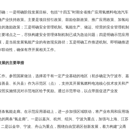
明确：一是明确阶段发展目标。包括“十四五”时期全省推广应用氢燃料电池汽车
确产业扶持政策。主要是项目招引政策、鼓励创新政策、推广应用政策、加氢站
注的激励政策；三是明确安全管理机制。氢能生产、储运、经营的安全管理机制
主要堵点之一，尽快构建安全管理体制机制已成为急迫问题；四是明确示范应用
展，是当前发展氢能产业的有效现实路径；五是明确工作推进机制。即明确推进
工作联动性，确保有序开展相关工作。
业发展的主要举措
工作。参照国家做法，选择若干有一定产业基础的地区（初步确定为宁波市、嘉
嘉善县、长兴县）作为示范区（点），支持其开展氢燃料电池核心技术攻关和产
按照实施情况对示范地区给予奖励。通过示范带动，以点带面促进产业发
两条氢能走廊。在示范应用基础上，进一步加强区域联动，将产业布局和应用场
色的两条“氢走廊”。一是以嘉兴、杭州、绍兴、宁波为重点，加强与上海、江苏
；二是以金华、宁波、舟山为重点，围绕自由贸易区创新发展，着力构建“义甬