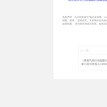
免责声明：凡注明来源为“氢启未来网：x
转载、使用， 违者必究。非本网作品均
如需转载， 请与稿件来源方联系。如有涉
上一篇：
《香港气候行动蓝图2
来15至20年投入2400