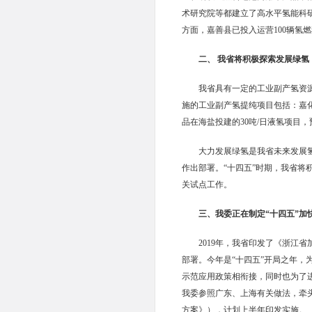
术研究院等都建立了高水平氢能科
方面，嘉善县已投入运营100辆
二、 我省将积极探索发展绿
我省具有一定的工业副产氢资
施的工业副产氢提纯项目包括：嘉化
品在海盐投建的30吨/日液氢项目
大力发展绿氢是我省未来发展
作出部署。“十四五”时期，我省
关试点工作。
三、我委正在制定“十四五”
2019年，我省印发了《浙江
部署。今年是“十四五”开局之年
示范应用政策相衔接，同时也为了
我委参照广东、上海有关做法，牵
方案》），计划上半年印发实