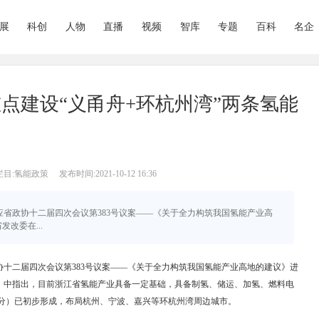
展
科创
人物
直播
视频
智库
专题
百科
名企
点建设“义甬舟+环杭州湾”两条氢能
栏目:氢能政策
发布时间:2021-10-12 16:36
回应省政协十二届四次会议第383号议案——《关于全力构筑我国氢能产业高
改委在...
十二届四次会议第383号议案——《关于全力构筑我国氢能产业高地的建议》进
》中指出，目前浙江省氢能产业具备一定基础，具备制氢、储运、加氢、燃料电
部分）已初步形成，布局杭州、宁波、嘉兴等环杭州湾周边城市。