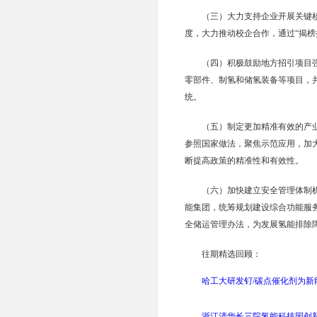
（三）大力支持企业开展关键
度，大力推动校企合作，通过“揭
（四）积极鼓励地方招引项目
零部件、制氢和储氢装备等项目，
统。
（五）制定更加精准有效的产
参照国家做法，聚焦示范应用，加
断提高政策的精准性和有效性
（六）加快建立安全管理体制
能集团，统筹规划建设综合功能服
全储运管理办法，为发展氢能排除
往期精选回顾：
哈工大研发钌/碳点催化剂为新
浙江清华长三院氢能科技园创