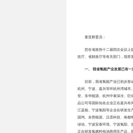
童亚辉委员：
您在省政协十二届四次会议上
技厅、省财政厅等有关部门，现
一、 我省氢能产业发展已
目前，我省氢能产业已初步形
杭州、宁波、嘉兴等环杭州湾城市
登、东华能源、杭州中泰深冷、巨
品公司等国际知名企业正在嘉兴布
江蓝能、宁波氢阳等企业在研发生
国鸿、未势能源、汉丞科技、南都
绿动、宁波安泰环境、宁波氢阳、
正在研发氢燃料电池商用车产品，