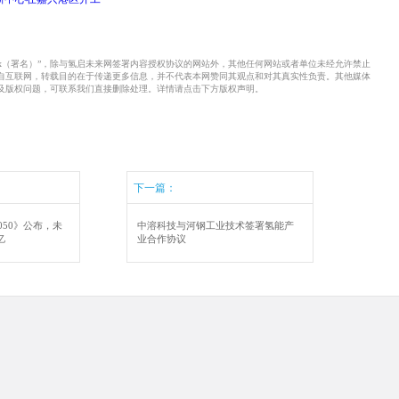
xx（署名）”，除与氢启未来网签署内容授权协议的网站外，其他任何网站或者单位未经允许禁止
来自互联网，转载目的在于传递更多信息，并不代表本网赞同其观点和对其真实性负责。其他媒体
及版权问题，可联系我们直接删除处理。详情请点击下方版权声明。
下一篇：
050》公布，未
中溶科技与河钢工业技术签署氢能产
亿
业合作协议