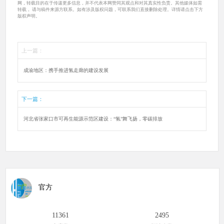
网，转载目的在于传递更多信息，并不代表本网赞同其观点和对其真实性负责。其他媒体如需
转载， 请与稿件来源方联系。如有涉及版权问题，可联系我们直接删除处理。详情请点击下方
版权声明。
上一篇：
成渝地区：携手推进氢走廊的建设发展
下一篇：
河北省张家口市可再生能源示范区建设：“氢”舞飞扬，零碳排放
官方
11361
2495