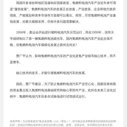
我国许多省份和地区迅速响应国家政策，氢燃料电池汽车产业近年来可谓
是“蓬勃发展”。氢燃料电池汽车的发展正在加速，产业政策、企业和地方政府
绩效、产能规划和资本市场等方面都可以看出。然而，尽管氢燃料电池产业蓬
勃发展，但要大规模采用，仍有许多问题需要解决。
2008年，奥运会开始进行燃料电池汽车示范运行，而在1999年，清华大
学就研制出了第一辆氢燃料电池观光车。国内氢燃料电池汽车产业起步虽不
晚，但氢燃料电池汽车规模化发展之路何去何从?
曹广平认为，影响氢燃料电池汽车的产业化是氢产业链等核心技术，而不
是整车。
核心技术的攻关，才能引领氢燃料电池汽车的发展。
因此，曹广平建议，为了防止氢燃料电池汽车产业空心化，国家应将有限
的资金重点投入氢燃料电池基础研究和核心零部件产业。此外在未来工业化过
程中，氢燃料电池汽车应多在试验场进行试驾或试运行。
免责声明：凡注明来源为“氢启未来网：xxx（署名）”，除与氢启未来网签署内容授权协议的网
站外，其他任何网站或者单位未经允许禁止转载、使用， 违者必究。非本网作品均来自互联