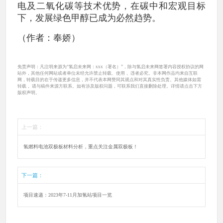
电及二氧化碳等技术优势，在碳中和宏观目标
下，发展绿色甲醇已成为必然趋势。
（作者：奉娇）
免责声明：凡注明来源为“氢启未来网：xxx（署名）”，除与氢启未来网签署内容授权协议的网
站外，其他任何网站或者单位未经允许禁止转载、使用， 违者必究。非本网作品均来自互联
网，转载目的在于传递更多信息，并不代表本网赞同其观点和对其真实性负责。其他媒体如需
转载， 请与稿件来源方联系。如有涉及版权问题，可联系我们直接删除处理。详情请点击下方
版权声明。
上一篇：
氢燃料电池双极板材料分析，重点关注金属双极板！
下一篇：
项目速递：2023年7-11月加氢站项目一览