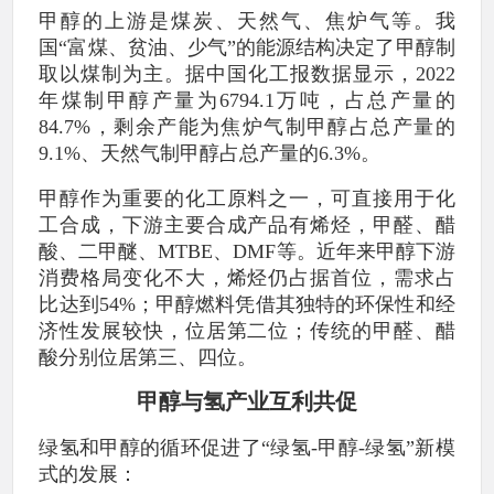
甲醇的上游是煤炭、天然气、焦炉气等。我
国“富煤、贫油、少气”的能源结构决定了甲醇制
取以煤制为主。据中国化工报数据显示，2022
年煤制甲醇产量为6794.1万吨，占总产量的
84.7%，剩余产能为焦炉气制甲醇占总产量的
9.1%、天然气制甲醇占总产量的6.3%。
甲醇作为重要的化工原料之一，可直接用于化
工合成，下游主要合成产品有烯烃，甲醛、醋
酸、二甲醚、MTBE、DMF等。近年来甲醇下游
消费格局变化不大，烯烃仍占据首位，需求占
比达到54%；甲醇燃料凭借其独特的环保性和经
济性发展较快，位居第二位；传统的甲醛、醋
酸分别位居第三、四位。
甲醇与氢产业互利共促
绿氢和甲醇的循环促进了“绿氢-甲醇-绿氢”新模
式的发展：