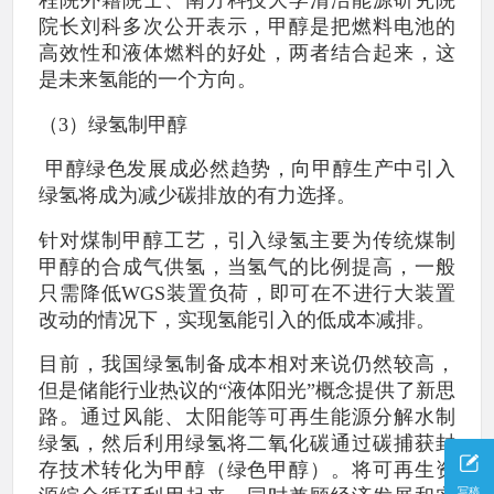
程院外籍院士、南方科技大学清洁能源研究院
院长刘科多次公开表示，甲醇是把燃料电池的
高效性和液体燃料的好处，两者结合起来，这
是未来氢能的一个方向。
（3）绿氢制甲醇
甲醇绿色发展成必然趋势，向甲醇生产中引入
绿氢将成为减少碳排放的有力选择。
针对煤制甲醇工艺，引入绿氢主要为传统煤制
甲醇的合成气供氢，当氢气的比例提高，一般
只需降低WGS装置负荷，即可在不进行大装置
改动的情况下，实现氢能引入的低成本减排。
目前，我国绿氢制备成本相对来说仍然较高，
但是储能行业热议的“液体阳光”概念提供了新思
路。通过风能、太阳能等可再生能源分解水制
绿氢，然后利用绿氢将二氧化碳通过碳捕获封
存技术转化为甲醇（绿色甲醇）。将可再生资
写稿