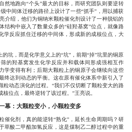
自然地跑向“个头”最大的目标，而研究团队则要逆转
子级中间体迁移的路径上设计了一些“抓手”，用以捕获
”王亮介绍，他们为铜纳米颗粒催化剂设计了一种脱铝的
体结构中嵌入了数量众多的“硅羟基窝”位点，就像路
过化学反应抓住迁移的中间体，形成新的成核位点，大
。
上的坑，而是化学意义上的“坑”，前期“掉”坑里的铜原
子筛的羟基窝发生化学反应并和载体间形成强相互作
力学变得有利；后期大颗粒上的铜原子会继续向这些
最终达到动态的平衡。这在原有催化体系中新引入了
颗粒动态演化的过程。“我们不仅切断了颗粒变大的路
成核位点，最终逆转了该过程。”王亮说。
一幕：大颗粒变小，小颗粒变多
粒催化剂，真的能逆转“熟化”，延长生命周期吗？研
于草酸二甲酯加氢反应，这是煤制乙二醇过程中的重