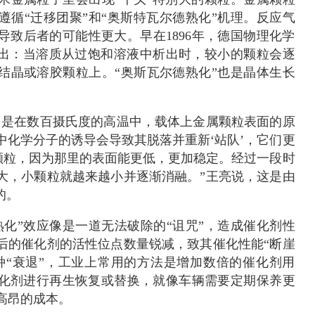
遵循“迁移团聚”和“奥斯特瓦尔德熟化”机理。反应气
导致后者的可能性更大。早在1896年，德国物理化学
wald就指出：当溶质从过饱和溶液中析出时，较小的颗粒会逐
结晶或溶胶颗粒上。“奥斯瓦尔德熟化”也是晶体生长
常是在数百摄氏度的高温中，载体上金属颗粒表面的原
中化学分子的诱导会导致其脱落并重新‘站队’，它们更
的颗粒，因为那里的表面能更低，更加稳定。经过一段时
大，小颗粒就越来越小并逐渐消融。”王亮说，这是由
的。
熟化”效应像是一道无法破除的“诅咒”，造成催化剂性
后的催化剂的活性位点数量锐减，致其催化性能“断崖
种“衰退”，工业上常用的方法是增加数倍的催化剂用
化剂进行再生恢复或替换，就像车辆需要定期保养更
高昂的成本。