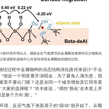
计相对强作用位点，捕获反应气氛诱导的金属颗粒奥斯特瓦尔德熟化
g）中间体，以形成新的成核中心并逆转传统金属颗粒的烧结过程。
烧结过程中金属物种的动态结构演化路径来设计“不会
。“假设一个明星要开演唱会，为了避免人满为患，我
家里不要出门呢？还是在同一个城市增加其它同等甚
’大家的选择呢？”肖丰收说，“调控‘熟化’在本质上并
是换个方向‘跑’。”
环境，反应气氛下表面原子的“躁动”就开始了。从颗