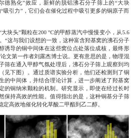
尔德熟化”效应，新鲜的脱铝沸石分子筛上的“大块
的“吸引力”，它们会在催化过程中吸引更多的铜原子而
块头”颗粒在200 °C的甲醇蒸汽中慢慢变小，从5.6
右。“这与我们设想的一致，这种富含羟基窝的沸石分子
醇诱导的铜中间体在这些窝位点处落位成核，最终形
”论文第一作者刘露杰博士说。更有意思的是，物理混
子筛在通入甲醇气氛处理后，沸石分子筛上观察到均
（见下图）。通过质谱实验分析，他们还检测到了铜
生的中间体，并结合理论计算，进一步阐述了羟基窝
定的铜纳米颗粒的机制。研究显示，即使在经过长时
然保持高效的性能。值得指出的是，这种铜基分子筛
稳定高效地催化转化草酸二甲酯到乙二醇。