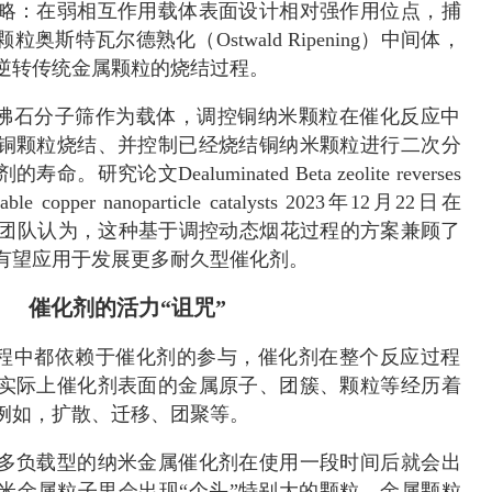
略：在弱相互作用载体表面设计相对强作用位点，捕
奥斯特瓦尔德熟化（Ostwald Ripening）中间体，
逆转传统金属颗粒的烧结过程。
ta沸石分子筛作为载体，调控铜纳米颗粒在催化反应中
铜颗粒烧结、并控制已经烧结铜纳米颗粒进行二次分
究论文Dealuminated Beta zeolite reverses
durable copper nanoparticle catalysts 2023年12月22日在
。研究团队认为，这种基于调控动态烟花过程的方案兼顾了
有望应用于发展更多耐久型催化剂。
催化剂的活力“诅咒”
过程中都依赖于催化剂的参与，催化剂在整个反应过程
实际上催化剂表面的金属原子、团簇、颗粒等经历着
例如，扩散、迁移、团聚等。
多负载型的纳米金属催化剂在使用一段时间后就会出
米金属粒子里会出现“个头”特别大的颗粒。金属颗粒