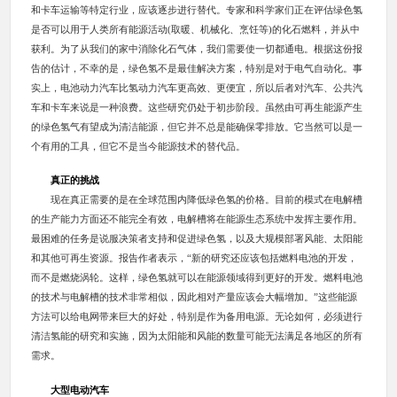
和卡车运输等特定行业，应该逐步进行替代。专家和科学家们正在评估绿色氢
是否可以用于人类所有能源活动(取暖、机械化、烹饪等)的化石燃料，并从中
获利。为了从我们的家中消除化石气体，我们需要使一切都通电。根据这份报
告的估计，不幸的是，绿色氢不是最佳解决方案，特别是对于电气自动化。事
实上，电池动力汽车比氢动力汽车更高效、更便宜，所以后者对汽车、公共汽
车和卡车来说是一种浪费。这些研究仍处于初步阶段。虽然由可再生能源产生
的绿色氢气有望成为清洁能源，但它并不总是能确保零排放。它当然可以是一
个有用的工具，但它不是当今能源技术的替代品。
真正的挑战
现在真正需要的是在全球范围内降低绿色氢的价格。目前的模式在电解槽
的生产能力方面还不能完全有效，电解槽将在能源生态系统中发挥主要作用。
最困难的任务是说服决策者支持和促进绿色氢，以及大规模部署风能、太阳能
和其他可再生资源。报告作者表示，“新的研究还应该包括燃料电池的开发，
而不是燃烧涡轮。这样，绿色氢就可以在能源领域得到更好的开发。燃料电池
的技术与电解槽的技术非常相似，因此相对产量应该会大幅增加。”这些能源
方法可以给电网带来巨大的好处，特别是作为备用电源。无论如何，必须进行
清洁氢能的研究和实施，因为太阳能和风能的数量可能无法满足各地区的所有
需求。
大型电动汽车