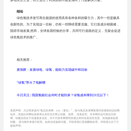
多地关注工业，而工业出于利润原因可能更倾向于污染解决方案。
结论
绿色氢技术使可再生能源的使用具有各种各样的吸引力，其中一些是极具
创新性的。为了实现这一目标，仍有一些障碍需要克服。它们造成分销困难，
阻碍市场发展;然而，全球各国经验的分享，共同可行道路的定义，无疑会促进
绿色氢技术的推广。
相关推荐：
唐旭辉：发展绿电、绿氢，能助力实现碳中和目标
“绿氢”带火了电解槽
今日关注 | 我国氢能社会何时才能到来？绿氢成本降到20元以下！
免责声明：凡注明来源为“氢启未来网：xxx（署名）”，除与氢启未来网签署内容授权协议的网
站外，其他任何网站或者单位未经允许禁止转载、使用， 违者必究。非本网作品均来自互联
网，转载目的在于传递更多信息，并不代表本网赞同其观点和对其真实性负责。其他媒体如需
转载， 请与稿件来源方联系。如有涉及版权问题，可联系我们直接删除处理。详情请点击下方
版权声明。