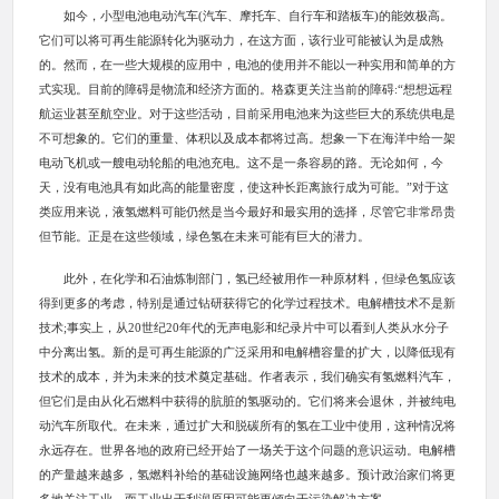
如今，小型电池电动汽车(汽车、摩托车、自行车和踏板车)的能效极高。
它们可以将可再生能源转化为驱动力，在这方面，该行业可能被认为是成熟
的。然而，在一些大规模的应用中，电池的使用并不能以一种实用和简单的方
式实现。目前的障碍是物流和经济方面的。格森更关注当前的障碍:“想想远程
航运业甚至航空业。对于这些活动，目前采用电池来为这些巨大的系统供电是
不可想象的。它们的重量、体积以及成本都将过高。想象一下在海洋中给一架
电动飞机或一艘电动轮船的电池充电。这不是一条容易的路。无论如何，今
天，没有电池具有如此高的能量密度，使这种长距离旅行成为可能。”对于这
类应用来说，液氢燃料可能仍然是当今最好和最实用的选择，尽管它非常昂贵
但节能。正是在这些领域，绿色氢在未来可能有巨大的潜力。
此外，在化学和石油炼制部门，氢已经被用作一种原材料，但绿色氢应该
得到更多的考虑，特别是通过钻研获得它的化学过程技术。电解槽技术不是新
技术;事实上，从20世纪20年代的无声电影和纪录片中可以看到人类从水分子
中分离出氢。新的是可再生能源的广泛采用和电解槽容量的扩大，以降低现有
技术的成本，并为未来的技术奠定基础。作者表示，我们确实有氢燃料汽车，
但它们是由从化石燃料中获得的肮脏的氢驱动的。它们将来会退休，并被纯电
动汽车所取代。在未来，通过扩大和脱碳所有的氢在工业中使用，这种情况将
永远存在。世界各地的政府已经开始了一场关于这个问题的意识运动。电解槽
的产量越来越多，氢燃料补给的基础设施网络也越来越多。预计政治家们将更