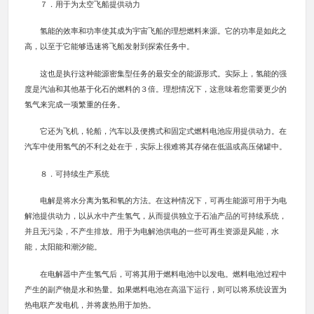
７．用于为太空飞船提供动力
氢能的效率和功率使其成为宇宙飞船的理想燃料来源。它的功率是如此之
高，以至于它能够迅速将飞船发射到探索任务中。
这也是执行这种能源密集型任务的最安全的能源形式。实际上，氢能的强
度是汽油和其他基于化石的燃料的３倍。理想情况下，这意味着您需要更少的
氢气来完成一项繁重的任务。
它还为飞机，轮船，汽车以及便携式和固定式燃料电池应用提供动力。在
汽车中使用氢气的不利之处在于，实际上很难将其存储在低温或高压储罐中。
８．可持续生产系统
电解是将水分离为氢和氧的方法。在这种情况下，可再生能源可用于为电
解池提供动力，以从水中产生氢气，从而提供独立于石油产品的可持续系统，
并且无污染，不产生排放。用于为电解池供电的一些可再生资源是风能，水
能，太阳能和潮汐能。
在电解器中产生氢气后，可将其用于燃料电池中以发电。燃料电池过程中
产生的副产物是水和热量。如果燃料电池在高温下运行，则可以将系统设置为
热电联产发电机，并将废热用于加热。