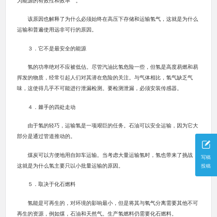
为能源的有效性和效率 。
该原因也解释了为什么必须始终在高压下存储和运输氢气，这就是为什么
运输和普遍使用远非可行的原因。
３．它不是最安全的能源
氢的功率绝对不应被低估。尽管汽油比氢危险一些，但氢是高度易燃和易
挥发的物质，经常引起人们对其潜在危险的关注。与气体相比，氢气缺乏气
味，这使得几乎不可能进行泄漏检测。要检测泄漏，必须安装传感器。
４．棘手的四处走动
由于氢的轻巧，运输氢是一项艰巨的任务。石油可以安全运输，因为它大
部分是通过管道推动的。
煤炭可以方便地用自卸车运输。当考虑大量运输氢时，氢也带来了挑战，
写稿
这就是为什么氢主要只以小批量运输的原因。
投稿
５．取决于化石燃料
氢能是可再生的，对环境的影响最小，但是将其与氧气分离需要其他不可
再生的资源，例如煤，石油和天然气。生产氢燃料仍需要化石燃料。