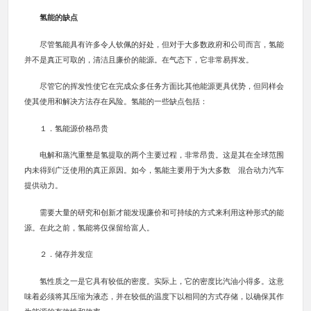
氢能的缺点
尽管氢能具有许多令人钦佩的好处，但对于大多数政府和公司而言，氢能
并不是真正可取的，清洁且廉价的能源。在气态下，它非常易挥发。
尽管它的挥发性使它在完成众多任务方面比其他能源更具优势，但同样会
使其使用和解决方法存在风险。氢能的一些缺点包括：
１．氢能源价格昂贵
电解和蒸汽重整是氢提取的两个主要过程，非常昂贵。这是其在全球范围
内未得到广泛使用的真正原因。如今，氢能主要用于为大多数 混合动力汽车
提供动力。
需要大量的研究和创新才能发现廉价和可持续的方式来利用这种形式的能
源。在此之前，氢能将仅保留给富人。
２．储存并发症
氢性质之一是它具有较低的密度。实际上，它的密度比汽油小得多。这意
味着必须将其压缩为液态，并在较低的温度下以相同的方式存储，以确保其作