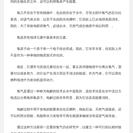
同的生物生存之外，还可以利用氢来产生能量。
氢几乎存在于所有植物中，也自然存在于水中。尽管太阳中氢气的百分比
更高，但该气体太轻，以至于在由阳光传播时，它实际上已从地球表面消失。
因此，为了有效地获得氢气，必须从水、天然气或生物质中加以利用 。
氢是所有地球元素中最基本的元素。
氢原子由一个质子和一个电子组合而成。因此，它非常丰富，但实际上并
不是作为一种单独的物质形式存在的。
相反，它通常与其他元素结合在一起。要从其伴随物质中分离出氢气，需
要付出很多努力，但它会产生强大而近乎清洁的能源。作为气体，它可以用在
燃料电池中为发动机提供动力。
氢气是通过一种称为电解的技术从水中提取的，该技术涉及在水中流过大
电流以分离氢和氧原子。电解过程非常昂贵，因为它涉及高能量消耗。
电解过程中用于发电的能量来自化石燃料，例如石油、天然气或煤炭。还
可以利用太阳能，风能和水力发电等可再生能源来确保没有温室气体排放。
通过这种方法获得一定量的氢气仍在研究中，以建立一种可行的以相对较