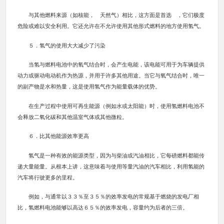
与其他燃料来源（如核能， 天然气）相比，这方面是首选 ，它们极度
危险或难以安全利用。它还允许在不允许使用其他形式燃料的地方使用氢气。
５．氢气的使用大大减少了污染
当氢与燃料电池中的氧气结合时，会产生电能，该电能可用于为车辆提供
动力或驱动电动机作为热源，并用于许多其他用途。当它与氧气结合时，唯一
的副产物是水和热量，这是使用氢气作为能量载体的优势。
在生产过程中使用可再生能源（例如水或太阳能）时，使用氢燃料电池不
会释放二氧化碳和其他温室气体或其他微粒。
６．比其他能源效率更高
氢气是一种有效的能源类型，因为与柴油或汽油相比，它每磅燃料都能传
递大量能量。从根本上讲，这意味着与使用等量汽油的汽车相比，利用氢能的
汽车将行驶更多的里程。
例如，与通常以３３％至３５％的效率发电的常规基于燃烧的发电厂相
比，氢燃料电池能够以高达６５％的效率发电，容量约为后者的三倍。