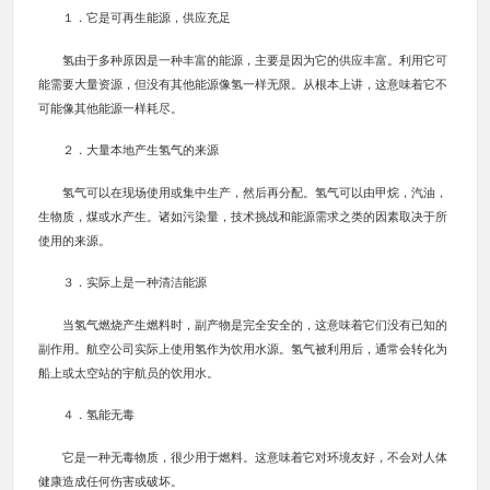
１．它是可再生能源，供应充足
氢由于多种原因是一种丰富的能源，主要是因为它的供应丰富。利用它可
能需要大量资源，但没有其他能源像氢一样无限。从根本上讲，这意味着它不
可能像其他能源一样耗尽。
２．大量本地产生氢气的来源
氢气可以在现场使用或集中生产，然后再分配。氢气可以由甲烷，汽油，
生物质，煤或水产生。诸如污染量，技术挑战和能源需求之类的因素取决于所
使用的来源。
３．实际上是一种清洁能源
当氢气燃烧产生燃料时，副产物是完全安全的，这意味着它们没有已知的
副作用。航空公司实际上使用氢作为饮用水源。氢气被利用后，通常会转化为
船上或太空站的宇航员的饮用水。
４．氢能无毒
它是一种无毒物质，很少用于燃料。这意味着它对环境友好，不会对人体
健康造成任何伤害或破坏。