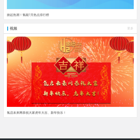
掀起热潮！氢能7月热点排行榜
视频
更多
氢启未来网恭祝大家虎年大吉、新年快乐！