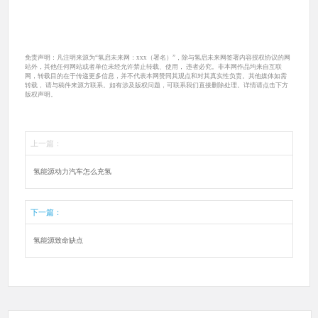
免责声明：凡注明来源为“氢启未来网：xxx（署名）”，除与氢启未来网签署内容授权协议的网
站外，其他任何网站或者单位未经允许禁止转载、使用， 违者必究。非本网作品均来自互联
网，转载目的在于传递更多信息，并不代表本网赞同其观点和对其真实性负责。其他媒体如需
转载， 请与稿件来源方联系。如有涉及版权问题，可联系我们直接删除处理。详情请点击下方
版权声明。
上一篇：
氢能源动力汽车怎么充氢
下一篇：
氢能源致命缺点