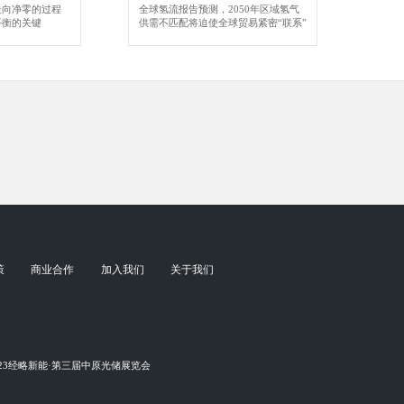
走向净零的过程
全球氢流报告预测，2050年区域氢气
平衡的关键
供需不匹配将迫使全球贸易紧密“联系”
策
商业合作
加入我们
关于我们
023经略新能·第三届中原光储展览会