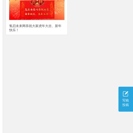
氢启未来网恭祝大家虎年大吉、新年
快乐！
写稿
投稿