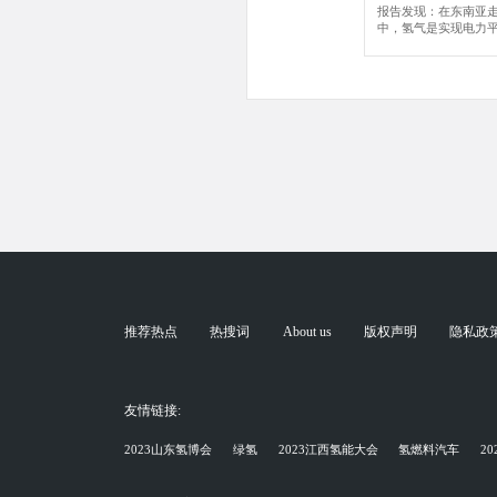
报告发现：在东南亚
中，氢气是实现电力
推荐热点
热搜词
About us
版权声明
隐私政
友情链接:
2023山东氢博会
绿氢
2023江西氢能大会
氢燃料汽车
2