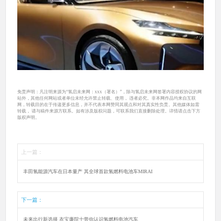
免责声明：凡注明来源为“氢启未来网：xxx（署名）”，除与氢启未来网签署内容授权协议的网
站外，其他任何网站或者单位未经允许禁止转载、使用， 违者必究。非本网作品均来自互联
网，转载目的在于传递更多信息，并不代表本网赞同其观点和对其真实性负责。其他媒体如需
转载， 请与稿件来源方联系。如有涉及版权问题，可联系我们直接删除处理。详情请点击下方
版权声明。
上一篇：
丰田氢能源汽车在日本量产 其全球首款氢燃料电池车MIRAI
下一篇：
未来出行新选择 衣宝廉院士带你认识氢燃料电池汽车