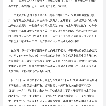
问：一季度中国经济高位增长，全年走势如何？答：“一季度我国经济保持
稳中加固、稳中向好态势，实现良好开局。”孟玮说。
一季度我国经济同比增长18.3%，两年平均增长5%，发展质量效益稳步提
升，改革开放纵深推进，民生保障扎实有力。孟玮表示，当前经济运行总体仍
处于恢复发展期，一些经济指标同比呈高速增长，与去年同期基数低、今年春
节就地过年工作日增加等因素有关。当前全球疫情和国际环境复杂严峻增加新
的不确定性，国内经济恢复不平衡，一些行业企业恢复还比较慢，部分市场主
体特别是小微企业和个体工商户在生产经营中还遇到不少困难。
她强调，下一步将持续跟踪分析国内外形势变化，保持对经济恢复的必要支
持力度，有针对性地实施好结构性减税等措施，做到保就业保民生保市场主体
政策力度不减，落实支持小微企业和个体工商户的各项措施，继续加强对市场
主体的金融服务，加强原材料等市场调节，缓解企业成本压力，不断巩固经济
恢复基础，保持经济运行在合理区间。
问：“十四五”谋划未来产业，重点怎么规划？“十四五”规划和2035年远景目
标纲要提出前瞻谋划未来产业。孟玮指出，未来产业发展的特征可概括为
四“新”：一是依托新科技。未来产业的快速发展主要是基于颠覆性技术的突破
和产业化，并依托于技术之间、技术与产业之间的深度融合。二是引领新需
求。未来产业不仅可以更好满足人们现有需求，还将创造新的应用场景和新消