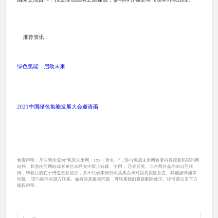
推荐资讯：
绿色氢能，启动未来
2021中国绿色氢能发展大会邀请函
免责声明：凡注明来源为“氢启未来网：xxx（署名）”，除与氢启未来网签署内容授权协议的网
站外，其他任何网站或者单位未经允许禁止转载、使用， 违者必究。非本网作品均来自互联
网，转载目的在于传递更多信息，并不代表本网赞同其观点和对其真实性负责。其他媒体如需
转载， 请与稿件来源方联系。如有涉及版权问题，可联系我们直接删除处理。详情请点击下方
版权声明。