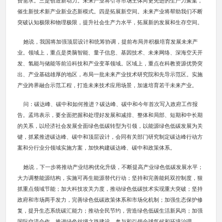
费需求。三是创造新动力。未来产业将引导市场主体向更先进的生产力聚集，
催生新技术新产业新业态新模式。四是拓展新空间。未来产业将帮助我们不断
突破认知极限和物理极限，提升社会生产力水平，拓展新的发展和生存空间。
她说，我国将加强顶层设计和统筹协调，提前布局并积极培育发展未来产
业。领域上，重点是类脑智能、量子信息、基因技术、未来网络、深海空天开
发、氢能与储能等前沿科技和产业变革领域。区域上，重点在科教资源优势突
出、产业基础雄厚的地区，布局一批未来产业技术研究院和先导示范区。实施
产业跨界融合示范工程，打造未来技术应用场景，加速培育若干未来产业。
问：碳达峰、碳中和如何推进？碳达峰、碳中和今年首次写入政府工作报
告。孟玮表示，要全面把握和处理好发展和减排、整体和局部、短期和中长期
的关系，以经济社会发展全面绿色低碳转型为引领，以能源绿色低碳发展为关
键，抓紧推进碳达峰、碳中和顶层设计，会同有关部门研究制定碳达峰行动方
案和分行业分领域实施方案，加快构建碳达峰、碳中和政策体系。
她说，下一步将推动产业结构优化升级，不断提高产业绿色低碳发展水平；
大力调整能源结构，实施可再生能源替代行动；坚持和完善能耗双控制度，狠
抓重点领域节能；加大科技攻关力度，推动绿色低碳技术实现重大突破；坚持
政府和市场两手发力，完善绿色低碳政策体系和市场化机制；加强生态保护修
复，提升生态系统碳汇能力；推动全民节约，营造绿色低碳生活新风尚；加强
国际交流合作，推进绿色丝绸之路建设，参与和引领全球气候和环境治理。