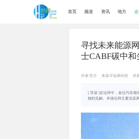
首页
频道
资讯
地方
会
寻找未来能源
士CABF碳中
作者:官方
来源:IF如果科技
所
[ 导读 ]在论辩中，各位汽
独到见解。本场论辩主要涉及两个