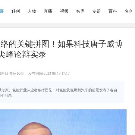
展
科创
人物
直播
视频
智库
专题
百科
名企
网络的关键拼图！如果科技唐子威博
和尖峰论辩实录
属栏目:专家风采
发布时间:2023-06-19 17:17
车领域专家、氢能行业从业者各抒己见，对氢能及氢燃料汽车的前景发表了各自
问题...