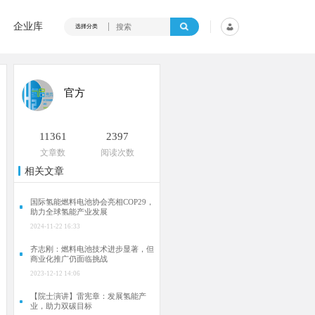
企业库
选择分类
官方
11361
2397
文章数
阅读次数
相关文章
国际氢能燃料电池协会亮相COP29，
助力全球氢能产业发展
2024-11-22 16:33
齐志刚：燃料电池技术进步显著，但
商业化推广仍面临挑战
2023-12-12 14:06
【院士演讲】雷宪章：发展氢能产
业，助力双碳目标