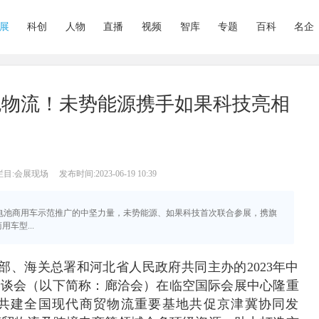
展
科创
人物
直播
视频
智库
专题
百科
名企
色物流！未势能源携手如果科技亮相
栏目:会展现场
发布时间:2023-06-19 10:39
燃料电池商用车示范推广的中坚力量，未势能源、如果科技首次联合参展，携旗
车型...
商务部、海关总署和河北省人民政府共同主办的2023年中
洽谈会（以下简称：廊洽会）在临空国际会展中心隆重
“共建全国现代商贸物流重要基地共促京津冀协同发