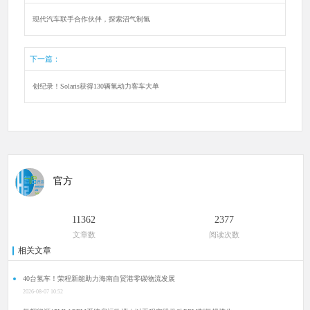
现代汽车联手合作伙伴，探索沼气制氢
下一篇：
创纪录！Solaris获得130辆氢动力客车大单
官方
11362
2377
文章数
阅读次数
相关文章
40台氢车！荣程新能助力海南自贸港零碳物流发展
2026-08-07 10:52