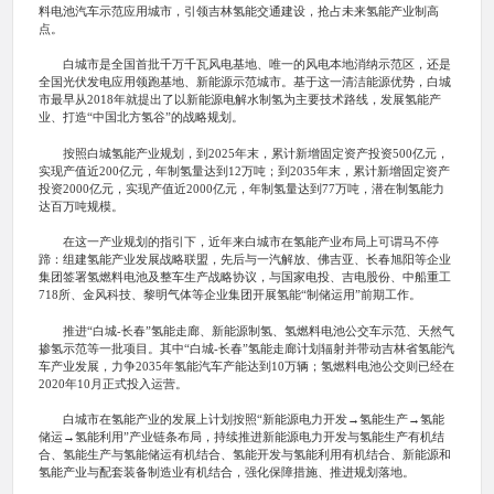
料电池汽车示范应用城市，引领吉林氢能交通建设，抢占未来氢能产业制高
点。
白城市是全国首批千万千瓦风电基地、唯一的风电本地消纳示范区，还是
全国光伏发电应用领跑基地、新能源示范城市。基于这一清洁能源优势，白城
市最早从2018年就提出了以新能源电解水制氢为主要技术路线，发展氢能产
业、打造“中国北方氢谷”的战略规划。
按照白城氢能产业规划，到2025年末，累计新增固定资产投资500亿元，
实现产值近200亿元，年制氢量达到12万吨；到2035年末，累计新增固定资产
投资2000亿元，实现产值近2000亿元，年制氢量达到77万吨，潜在制氢能力
达百万吨规模。
在这一产业规划的指引下，近年来白城市在氢能产业布局上可谓马不停
蹄：组建氢能产业发展战略联盟，先后与一汽解放、佛吉亚、长春旭阳等企业
集团签署氢燃料电池及整车生产战略协议，与国家电投、吉电股份、中船重工
718所、金风科技、黎明气体等企业集团开展氢能“制储运用”前期工作。
推进“白城-长春”氢能走廊、新能源制氢、氢燃料电池公交车示范、天然气
掺氢示范等一批项目。其中“白城-长春”氢能走廊计划辐射并带动吉林省氢能汽
车产业发展，力争2035年氢能汽车产能达到10万辆；氢燃料电池公交则已经在
2020年10月正式投入运营。
白城市在氢能产业的发展上计划按照“新能源电力开发→氢能生产→氢能
储运→氢能利用”产业链条布局，持续推进新能源电力开发与氢能生产有机结
合、氢能生产与氢能储运有机结合、氢能开发与氢能利用有机结合、新能源和
氢能产业与配套装备制造业有机结合，强化保障措施、推进规划落地。