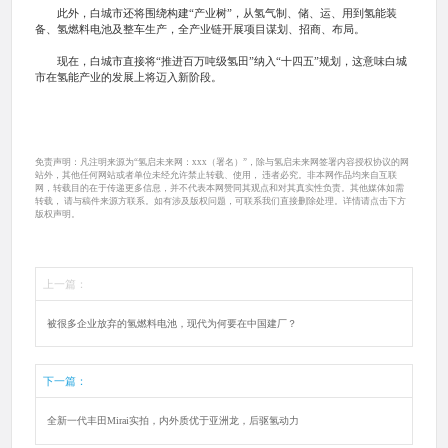
此外，白城市还将围绕构建“产业树”，从氢气制、储、运、用到氢能装
备、氢燃料电池及整车生产，全产业链开展项目谋划、招商、布局。
现在，白城市直接将“推进百万吨级氢田”纳入“十四五”规划，这意味白城
市在氢能产业的发展上将迈入新阶段。
免责声明：凡注明来源为“氢启未来网：xxx（署名）”，除与氢启未来网签署内容授权协议的网
站外，其他任何网站或者单位未经允许禁止转载、使用， 违者必究。非本网作品均来自互联
网，转载目的在于传递更多信息，并不代表本网赞同其观点和对其真实性负责。其他媒体如需
转载， 请与稿件来源方联系。如有涉及版权问题，可联系我们直接删除处理。详情请点击下方
版权声明。
上一篇：
被很多企业放弃的氢燃料电池，现代为何要在中国建厂？
下一篇：
全新一代丰田Mirai实拍，内外质优于亚洲龙，后驱氢动力