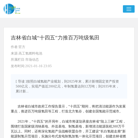
吉林省白城“十四五”力推百万吨级氢田
作者:官方
来源:高工氢燃料电池
所属栏目:市场动态
发布时间:2021-01-16 23:05
[ 导读 ]按照白城氢能产业规划，到2025年末，累计新增固定资产投资
500亿元，实现产值近200亿元，年制氢量达到12万吨；到2035年末，
累计新...
吉林省白城市政府工作报告显示，“十四五”期间，将把清洁能源作为发展
重点，推进百万吨级氢田等工程，打造北方氢谷，创建全国氢能示范城市。
2021年，“十四五”的开局年，白城市将谋划承接吉林省“陆上三峡”工程，
围绕打造国家级消纳基地、外送基地、制氢基地，新增清洁能源装机300万千
瓦以上。同时，还将深化氢能产业战略联盟合作，开工建设“长白氢能走廊”新
能源制氢示范项目，实施分布式发电制氢加氢一体化示范项目，创建吉林省燃