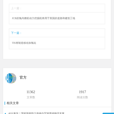
上一篇：
JCB的氢内燃机动力挖掘机将用于英国的道路和建筑工地
下一篇：
TIS将制造移动加氢站
官方
11362
1917
文章数
阅读次数
相关文章
40台氢车！荣程新能助力海南自贸港零碳物流发展