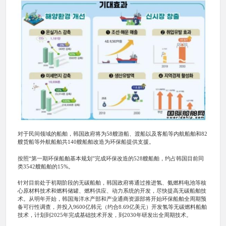
对于民间领域的船舶，韩国政府将为58艘游船、渡船以及客船等内航船舶和82
艘货船等外航船舶共140艘船舶改造为环保船提供支援。
按照“第一期环保船舶基本规划”完成环保改造的528艘船舶，约占韩国目前同
类3542艘船舶的15%。
针对目前处于初期阶段的无碳船舶，韩国政府将通过推进氢、氨燃料电池等核
心原材料技术和燃料储罐、燃料供应、动力系统的开发，尽快提高无碳船舶技
术。从明年开始，韩国海洋水产部和产业通商资源部将开始环保船舶全周期预
备可行性调查，并投入9600亿韩元（约合8.69亿美元）开发氢等无碳燃料船舶
技术，计划到2025年完成基础技术开发，到2030年研发出全周期技术。