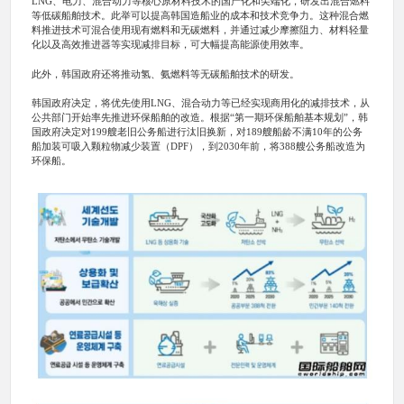
LNG、电力、混合动力等核心原材料技术的国产化和尖端化，研发出混合燃料
等低碳船舶技术。此举可以提高韩国造船业的成本和技术竞争力。这种混合燃
料推进技术可混合使用现有燃料和无碳燃料，并通过减少摩擦阻力、材料轻量
化以及高效推进器等实现减排目标，可大幅提高能源使用效率。
此外，韩国政府还将推动氢、氨燃料等无碳船舶技术的研发。
韩国政府决定，将优先使用LNG、混合动力等已经实现商用化的减排技术，从
公共部门开始率先推进环保船舶的改造。根据“第一期环保船舶基本规划”，韩
国政府决定对199艘老旧公务船进行汰旧换新，对189艘船龄不满10年的公务
船加装可吸入颗粒物减少装置（DPF），到2030年前，将388艘公务船改造为
环保船。