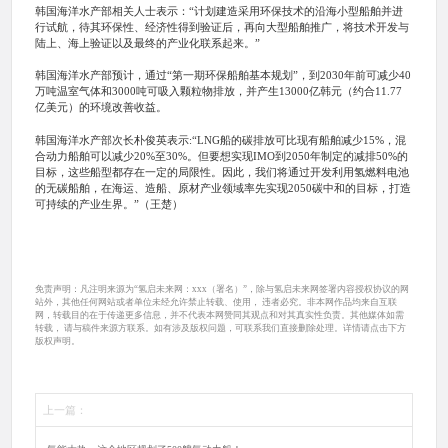
韩国海洋水产部相关人士表示：“计划建造采用环保技术的沿海小型船舶并进
行试航，待其环保性、经济性得到验证后，再向大型船舶推广，将技术开发与
陆上、海上验证以及最终的产业化联系起来。”
韩国海洋水产部预计，通过“第一期环保船舶基本规划”，到2030年前可减少40
万吨温室气体和3000吨可吸入颗粒物排放，并产生13000亿韩元（约合11.77
亿美元）的环境改善收益。
韩国海洋水产部次长朴俊英表示:“LNG船的碳排放可比现有船舶减少15%，混
合动力船舶可以减少20%至30%。但要想实现IMO到2050年制定的减排50%的
目标，这些船型都存在一定的局限性。因此，我们将通过开发利用氢燃料电池
的无碳船舶，在海运、造船、原材产业领域率先实现2050碳中和的目标，打造
可持续的产业生界。”（王楚）
免责声明：凡注明来源为“氢启未来网：xxx（署名）”，除与氢启未来网签署内容授权协议的网
站外，其他任何网站或者单位未经允许禁止转载、使用， 违者必究。非本网作品均来自互联
网，转载目的在于传递更多信息，并不代表本网赞同其观点和对其真实性负责。其他媒体如需
转载， 请与稿件来源方联系。如有涉及版权问题，可联系我们直接删除处理。详情请点击下方
版权声明。
上一篇：