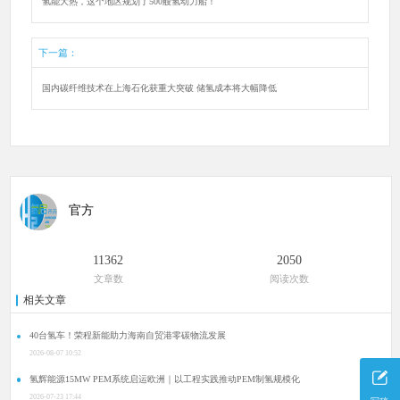
氢能大热，这个地区规划了500艘氢动力船！
下一篇：
国内碳纤维技术在上海石化获重大突破 储氢成本将大幅降低
官方
11362
2050
文章数
阅读次数
相关文章
40台氢车！荣程新能助力海南自贸港零碳物流发展
2026-08-07 10:52
氢辉能源15MW PEM系统启运欧洲｜以工程实践推动PEM制氢规模化
2026-07-23 17:44