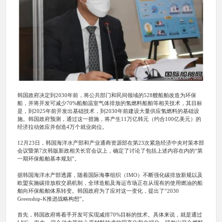
韩国政府决定到2030年前，将公共部门和民间领域的528艘船舶改造为环保
船，并将开发可减少70%船舶温室气体排放的氢燃料船舶等相关技术，其目标
是，到2025年前开发出基础技术，到2030年前建设大量供应氢燃料的基础设
施。韩国政府预测，通过这一措施，将产生11万亿韩元（约合100亿美元）的
经济拉动效应并创造4万个就业岗位。
12月23日，韩国海洋水产部和产业通商资源部在第23次紧急经济中央对策本部
会议暨第7次韩版新政相关长官会议上，确定了讨论了包括上述内容在内的“第
一期环保船舶基本规划”。
据韩国海洋水产部透露，随着国际海事组织（IMO）不断强化碳排放新规以及
欧盟实施碳排放权交易机制，全球造船及海运市场正在从现有的使用燃油的船
舶向环保船舶体系转变。韩国政府为了应对这一变化，提出了“2030
Greenship-K推进战略构想”。
首先，韩国政府将着手开发可实现减排70%目标的技术。具体来说，就是通过