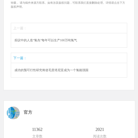
转载， 请与稿件来源方联系。如有涉及版权问题，可联系我们直接删除处理。详情请点击下方
版权声明。
上一篇：
拟议中的人造“氢岛”每年可以生产100万吨氢气
下一篇：
成功的预可行性研究将使毛里塔尼亚成为一个氢能强国
官方
11362
2021
文章数
阅读次数