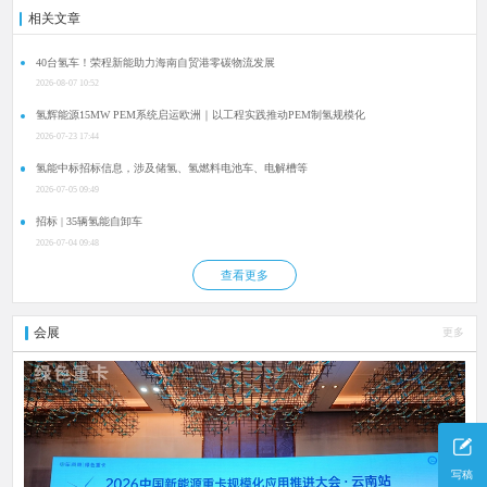
相关文章
40台氢车！荣程新能助力海南自贸港零碳物流发展
2026-08-07 10:52
氢辉能源15MW PEM系统启运欧洲｜以工程实践推动PEM制氢规模化
2026-07-23 17:44
氢能中标招标信息，涉及储氢、氢燃料电池车、电解槽等
2026-07-05 09:49
招标 | 35辆氢能自卸车
2026-07-04 09:48
查看更多
会展
更多
写稿