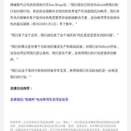
挪威氢气公司的首席执行官Jens Berge说：“我们现在已经在Hellesylt将我们的
计划付诸行动。靠近联合国教科文组织的世界遗产区域盖朗厄尔峡湾，我们非
常高兴能够向客户提供绿色氢需要零排放能源解决方案，这比峡湾零排放移动
性的最后期限（即2026年1月1日）早了数年。”
“我们有了这个合同，我们就结束了这个地区的‘鸡生蛋还是蛋生鸡的问题’。”
“我们的重点是在整个北欧地区建设生产和基础设施，但我们从Hellesylt开始，
这份合同证明我们是认真的。我们是实干家，这表明我们的计划是值得信赖
的。”
“我们从这个项目中获得的经验非常宝贵，将帮助我们在北欧地区进一步推进
我们的计划。”
直播活动推荐：
直播预告|“氢燃料”电池乘用车原理及前景
免责声明：凡注明来源为“氢启未来网：xxx（署名）”，除与氢启未来网签署内容授权协议的网
站外，其他任何网站或者单位未经允许禁止转载、使用， 违者必究。非本网作品均来自互联
网，转载目的在于传递更多信息，并不代表本网赞同其观点和对其真实性负责。其他媒体如需