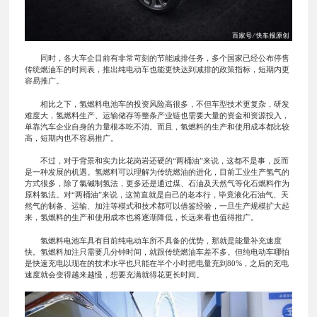
同时，各大车企目前有非常苛刻的节能减排任务，多个国家已经公布停售
传统燃油车的时间表，推出纯电动车也能更快达到减排的政策指标，短期内更
容易推广。
相比之下，氢燃料电池车的投资风险高很多，不但车型技术更复杂，研发
难度大，氢燃料生产、运输储存等整条产业链也需要大量的资金和资源投入，
单靠汽车企业自身的力量根本吃不消。而且，氢燃料的生产和使用成本都比较
高，短期内也不容易推广。
不过，对于背景和实力比花岗岩还硬的“两桶油”来说，这都不是事，反而
是一种发展的机遇。氢燃料可以理解为传统燃油的进化，目前工业生产氢气的
方式很多，除了氯碱制氢法，更多还是通过煤、石油及天然气等化石燃料作为
原料氢法。对“两桶油”来说，这简直就是自己的老本行，毕竟液化石油气、天
然气的制备、运输、加注等模式和技术都可以借鉴经验，一旦生产规模扩大起
来，氢燃料的生产和使用成本也将逐渐降低，长远来看也值得推广。
氢燃料电池车具有目前纯电动车所不具备的优势，那就是能量补充速度
快。氢燃料加注只需要几分钟时间，就跟传统燃油车差不多。但纯电动车哪怕
是快速充电以现在的技术水平也只能在半个小时把电量充到80%，之后的充电
速度就会变得越来越慢，想要充满就得花更长时间。