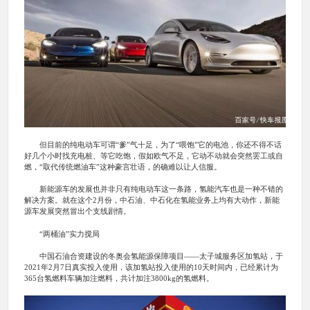
但目前的纯电动车可谓“爹”气十足，为了“喂饱”它的电池，你还不得不话
好几个小时找充电桩、等它吃饱，假如欧气不足，它动不动就会突然罢工或自
燃，“取代传统燃油车”这种豪言壮语，的确难以让人信服。
新能源车的发展也并非只有纯电动车这一条路，氢能汽车也是一种不错的
解决方案。就在这个2月份，中石油、中石化在氢能业务上均有大动作，新能
源车发展突然冒出个支线剧情。
“两桶油”实力搅局
中国石油合资建设的冬奥会氢能源保障项目——太子城服务区加氢站，于
2021年2月7日真实投入使用，该加氢站投入使用的10天时间内，已经累计为
365台氢燃料车辆加注燃料，共计加注3800kg的氢燃料。