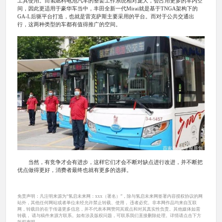
工具使用。而氢燃料电池汽车的整套工作系统相对庞大，会占用更多的车内空
间，因此更适用于豪华车当中，丰田全新一代Mirai就是基于TNGA架构下的
GA-L后驱平台打造，也就是雷克萨斯主要采用的平台。而对于公共交通出
行，这两种类型的车都有值得推广的空间。
当然，有竞争才会有进步，这样它们才会不断对缺点进行改进，并不断把
优点做得更好，消费者最终也就有更多的选择。
免责声明：凡注明来源为“氢启未来网：xxx（署名）”，除与氢启未来网签署内容授权协议的网
站外，其他任何网站或者单位未经允许禁止转载、使用， 违者必究。非本网作品均来自互联
网，转载目的在于传递更多信息，并不代表本网赞同其观点和对其真实性负责。其他媒体如需
转载， 请与稿件来源方联系。如有涉及版权问题，可联系我们直接删除处理。详情请点击下方
版权声明。