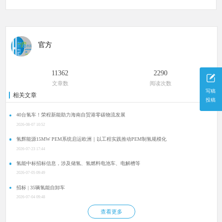
官方
11362
2290
文章数
阅读次数
写稿
相关文章
投稿
40台氢车！荣程新能助力海南自贸港零碳物流发展
2026-08-07 10:52
氢辉能源15MW PEM系统启运欧洲｜以工程实践推动PEM制氢规模化
2026-07-23 17:44
氢能中标招标信息，涉及储氢、氢燃料电池车、电解槽等
2026-07-05 09:49
招标 | 35辆氢能自卸车
2026-07-04 09:48
查看更多