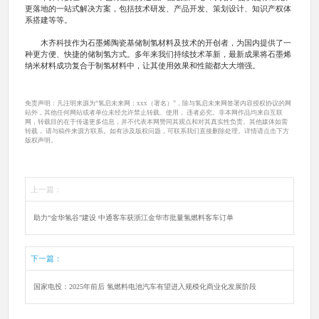
更落地的一站式解决方案，包括技术研发、产品开发、策划设计、知识产权体
系搭建等等。
木齐科技作为石墨烯陶瓷基储制氢材料及技术的开创者，为国内提供了一
种更方便、快捷的储制氢方式。多年来我们持续技术革新，最新成果将石墨烯
纳米材料成功复合于制氢材料中，让其使用效果和性能都大大增强。
免责声明：凡注明来源为“氢启未来网：xxx（署名）”，除与氢启未来网签署内容授权协议的网
站外，其他任何网站或者单位未经允许禁止转载、使用， 违者必究。非本网作品均来自互联
网，转载目的在于传递更多信息，并不代表本网赞同其观点和对其真实性负责。其他媒体如需
转载， 请与稿件来源方联系。如有涉及版权问题，可联系我们直接删除处理。详情请点击下方
版权声明。
上一篇：
助力“金华氢谷”建设 中通客车获浙江金华市批量氢燃料客车订单
下一篇：
国家电投：2025年前后 氢燃料电池汽车有望进入规模化商业化发展阶段