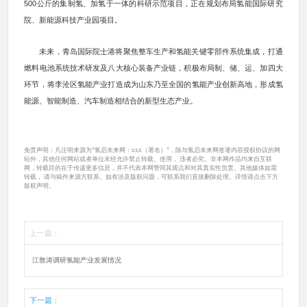
500公斤的集制氢、加氢于一体的科研示范项目，正在规划布局氢能国际研究
院、新能源科技产业园项目。
未来，青岛国际院士港将聚焦整车生产和氢能关键零部件系统集成，打通
燃料电池系统技术研发及八大核心装备产业链，积极布局制、储、运、加四大
环节，将李沧区氢能产业打造成为山东乃至全国的氢能产业创新高地，形成氢
能源、智能制造、汽车制造相结合的新型生态产业。
免责声明：凡注明来源为“氢启未来网：xxx（署名）”，除与氢启未来网签署内容授权协议的网
站外，其他任何网站或者单位未经允许禁止转载、使用， 违者必究。非本网作品均来自互联
网，转载目的在于传递更多信息，并不代表本网赞同其观点和对其真实性负责。其他媒体如需
转载， 请与稿件来源方联系。如有涉及版权问题，可联系我们直接删除处理。详情请点击下方
版权声明。
上一篇：
江敦涛调研氢能产业发展情况
下一篇：