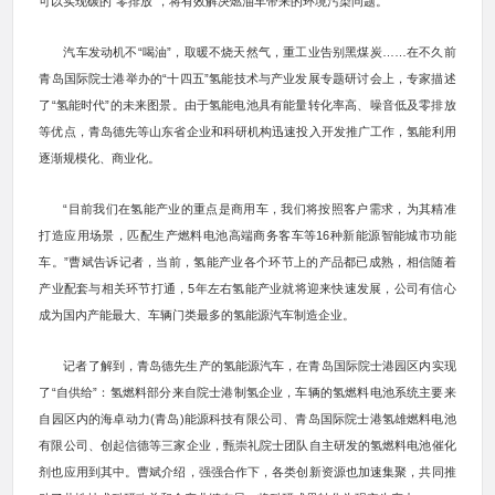
可以实现碳的“零排放”，将有效解决燃油车带来的环境污染问题。
汽车发动机不“喝油”，取暖不烧天然气，重工业告别黑煤炭……在不久前
青岛国际院士港举办的“十四五”氢能技术与产业发展专题研讨会上，专家描述
了“氢能时代”的未来图景。由于氢能电池具有能量转化率高、噪音低及零排放
等优点，青岛德先等山东省企业和科研机构迅速投入开发推广工作，氢能利用
逐渐规模化、商业化。
“目前我们在氢能产业的重点是商用车，我们将按照客户需求，为其精准
打造应用场景，匹配生产燃料电池高端商务客车等16种新能源智能城市功能
车。”曹斌告诉记者，当前，氢能产业各个环节上的产品都已成熟，相信随着
产业配套与相关环节打通，5年左右氢能产业就将迎来快速发展，公司有信心
成为国内产能最大、车辆门类最多的氢能源汽车制造企业。
记者了解到，青岛德先生产的氢能源汽车，在青岛国际院士港园区内实现
了“自供给”：氢燃料部分来自院士港制氢企业，车辆的氢燃料电池系统主要来
自园区内的海卓动力(青岛)能源科技有限公司、青岛国际院士港氢雄燃料电池
有限公司、创起信德等三家企业，甄崇礼院士团队自主研发的氢燃料电池催化
剂也应用到其中。曹斌介绍，强强合作下，各类创新资源也加速集聚，共同推