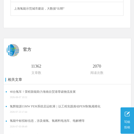
上海氢能示范城市建设，大数据“出鞘”
官方
11362
2070
文章数
阅读次数
相关文章
40台氢车！荣程新能助力海南自贸港零碳物流发展
2026-08-07 10:52
氢辉能源15MW PEM系统启运欧洲｜以工程实践推动PEM制氢规模化
2026-07-23 17:44
氢能中标招标信息，涉及储氢、氢燃料电池车、电解槽等
写稿
2026-07-05 09:49
投稿