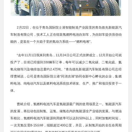
2月22日，在位于青岛国际院士港智能制造产业园里的青岛德先新能源汽
车制造有限公司，技术工人正在组装氢燃料电池自卸车，为自卸车提供强劲动
能的，是装在一个大箱子里的氢动力系统——“燃料电堆”。
“去年11月1日我来到青岛，11月24日公司正式挂牌成立，12月开始公司就
投产了，目前已经接到330辆车订单，每年可以减少二氧化碳、二氧化硫、氮
氧化物等污染物排放总量约2.4万吨。”青岛德先新能源汽车制造有限公司总经
理曹斌说，公司是青岛国际院士港“同清吉湖”协同创新中心孵化的企业，集燃
料电池、纯电动汽车以及燃料电池系统技术研发、生产、推广和项目投资于一
体。
曹斌介绍，氢燃料电池汽车是氢能源最广阔的使用场景之一。氢能源汽车
的发展，将拉动包括制氢、运氢、储氢在内的氢能源全产业链的发展。与燃油
车相比，氢燃料电池汽车能源利用效率可以达到50%以上，同时加氢时间短，
一次充氢仅需8-15分钟，续航超过400公里，并且，从制氢开始的全生命周期