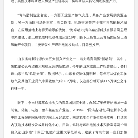
动了共性技术科研攻关和全产业链布局，将科研成果转化为现实生产力。
“青岛是制造业名城，一方面工业副产氢气充足，具备产业发展的资源基
础，另一方面应用场景丰富，港口物流、轨道交通等产业都可与氢能技术融
合，在应用落地上有得天独厚的优势。”海卓动力(青岛)能源科技有限公司总经
理朱维说，他已在氢燃料电池领域从业16年，眼下正负责运营青岛国际院士港
氢能产业项目，主要研发生产燃料电池发动机，目前已投产。
山东省将新能源作为五大新兴产业之一，着力培育能源“新动能”，其中，
氢能是公认有望被大规模应用的新能源，今年的山东政府工作报告提出，要打
造山东半岛“氢动走廊”。数据显示，山东省资源优势明显，每年可从煤化工驰
放气及其他工业尾气中回收氢气约96.2万吨，仅这部分就可供11.5万辆公交车
行驶一年。
眼下，争当能源革命排头兵的青岛国际院士港，自2017年便开始布局一条
制氢、储氢，电池、整车氢能全产业链。2019年，“同清吉湖”协同创新中心由
中国工程院副院长钟志华院士发起成立，围绕氢能全产业链展开攻关，打造国
内顶端技术研发及成果转化中心。目前，氢能与燃料电池技术实验室等两个项
目入选山东省“十四五”氢能产业重大示范试点，建成了青岛市第一座日加氢