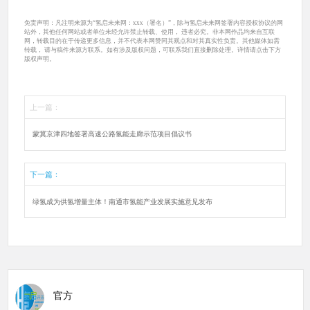
免责声明：凡注明来源为“氢启未来网：xxx（署名）”，除与氢启未来网签署内容授权协议的网
站外，其他任何网站或者单位未经允许禁止转载、使用， 违者必究。非本网作品均来自互联
网，转载目的在于传递更多信息，并不代表本网赞同其观点和对其真实性负责。其他媒体如需
转载， 请与稿件来源方联系。如有涉及版权问题，可联系我们直接删除处理。详情请点击下方
版权声明。
上一篇：
蒙冀京津四地签署高速公路氢能走廊示范项目倡议书
下一篇：
绿氢成为供氢增量主体！南通市氢能产业发展实施意见发布
官方