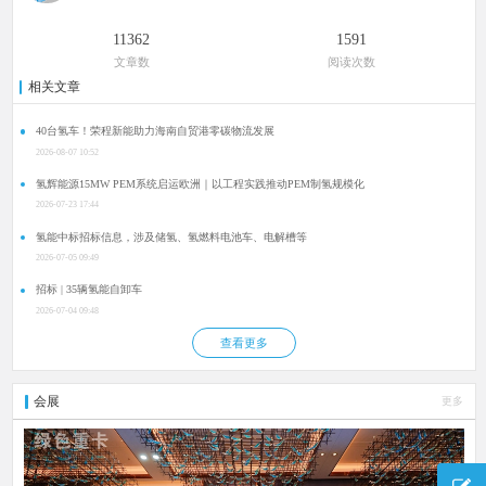
11362
1591
文章数
阅读次数
相关文章
40台氢车！荣程新能助力海南自贸港零碳物流发展
2026-08-07 10:52
氢辉能源15MW PEM系统启运欧洲｜以工程实践推动PEM制氢规模化
2026-07-23 17:44
氢能中标招标信息，涉及储氢、氢燃料电池车、电解槽等
2026-07-05 09:49
招标 | 35辆氢能自卸车
2026-07-04 09:48
查看更多
会展
更多