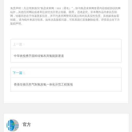
免责声明：凡注明来源为“氢启未来网：xxx（署名）”，除与氢启未来网签署内容授权协议的网
站外，其他任何网站或者单位未经允许禁止转载、使用， 违者必究。非本网作品均来自互联
网，转载目的在于传递更多信息，并不代表本网赞同其观点和对其真实性负责。其他媒体如需
转载， 请与稿件来源方联系。如有涉及版权问题，可联系我们直接删除处理。详情请点击下方
版权声明。
上一篇：
中车铁投携手国科绿氢布局氢能新赛道
下一篇：
香港生物天然气制氢加氢一体化示范工程落地
官方