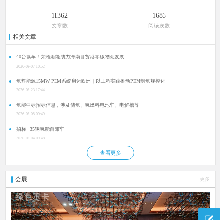
11362
1683
文章数
阅读次数
相关文章
40台氢车！荣程新能助力海南自贸港零碳物流发展
2026-08-07 10:52
氢辉能源15MW PEM系统启运欧洲｜以工程实践推动PEM制氢规模化
2026-07-23 17:44
氢能中标招标信息，涉及储氢、氢燃料电池车、电解槽等
2026-07-05 09:49
招标 | 35辆氢能自卸车
2026-07-04 09:48
查看更多
会展
更多