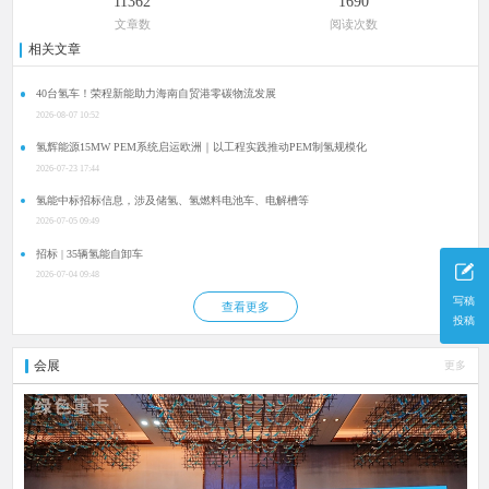
11362
1690
文章数
阅读次数
相关文章
40台氢车！荣程新能助力海南自贸港零碳物流发展
2026-08-07 10:52
氢辉能源15MW PEM系统启运欧洲｜以工程实践推动PEM制氢规模化
2026-07-23 17:44
氢能中标招标信息，涉及储氢、氢燃料电池车、电解槽等
2026-07-05 09:49
招标 | 35辆氢能自卸车
2026-07-04 09:48
写稿
查看更多
投稿
会展
更多