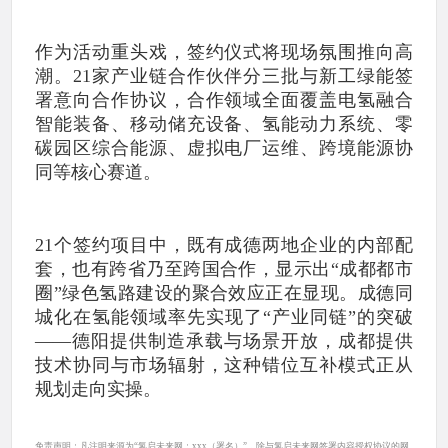
作为活动重头戏，签约仪式将现场氛围推向高
潮。21家产业链合作伙伴分三批与新工绿能签
署意向合作协议，合作领域全面覆盖电氢融合
智能装备、移动储充设备、氢能动力系统、零
碳园区综合能源、虚拟电厂运维、跨境能源协
同等核心赛道。
21个签约项目中，既有成德两地企业的内部配
套，也有跨省乃至跨国合作，显示出“成都都市
圈”绿色氢路建设的聚合效应正在显现。成德同
城化在氢能领域率先实现了“产业同链”的突破
——德阳提供制造承载与场景开放，成都提供
技术协同与市场辐射，这种错位互补模式正从
规划走向实操。
免责声明：凡注明来源为“氢启未来网：xxx（署名）”，除与氢启未来网签署内容授权协议的网