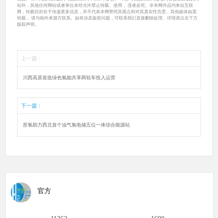
站外，其他任何网站或者单位未经允许禁止转载、使用， 违者必究。非本网作品均来自互联
网，转载目的在于传递更多信息，并不代表本网赞同其观点和对其真实性负责。其他媒体如需
转载， 请与稿件来源方联系。如有涉及版权问题，可联系我们直接删除处理。详情请点击下方
版权声明。
上一篇：
川西高原首批绿色氢能共享两轮车投入运营
下一篇：
苏氢助力西北首个油气氢电储五位一体综合能源站
官方