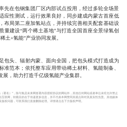
5年率先在包钢集团厂区内部试点投用，经过多轮全场景
适应性测试，运行效果良好，同步建成内蒙古首座低
，布局第二座加氢站点，并持续完善相关配套基础设
质量建设“两个稀土基地”与打造全国首座全景绿氢创
稀土+氢能”产业协同发展。
足包头、辐射内蒙、面向全国，把包头模式打造成为
标准范本；依托整车应用带动稀土材料、氢能制备、
发展，助力打造千亿级氢能产业集群。
xx（署名）”，除与氢启未来网签署内容授权协议的网站外，其他任何网站或者单位未经允许禁止
来自互联网，转载目的在于传递更多信息，并不代表本网赞同其观点和对其真实性负责。其他媒体
及版权问题，可联系我们直接删除处理。详情请点击下方版权声明。