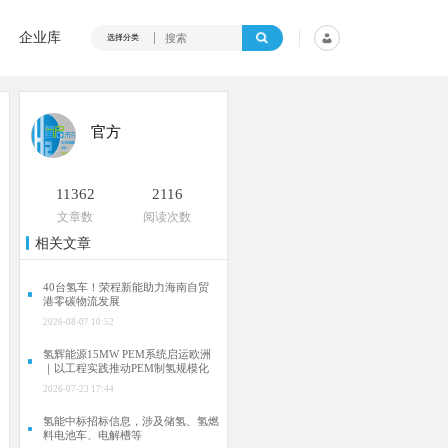
企业库
选择分类
官方
11362
2116
文章数
阅读次数
相关文章
40台氢车！荣程新能助力海南自贸
港零碳物流发展
2026-08-07 10:52
氢辉能源15MW PEM系统启运欧洲
｜以工程实践推动PEM制氢规模化
2026-07-23 17:44
氢能中标招标信息，涉及储氢、氢燃
料电池车、电解槽等