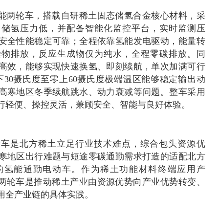
氢能两轮车，搭载自研稀土固态储氢合金核心材料，采
，储氢压力低，并配备智能化监控平台，实时监测压
安全性能稳定可靠；全程依靠氢能发电驱动，能量转
染物排放，反应生成物仅为纯水，全程零碳排放。同
高效，能够实现快速换氢、即刻续航，单次加满可行
下30摄氏度至零上60摄氏度极端温区能够稳定输出动
高寒地区冬季续航跳水、动力衰减等问题。整车采用
行轻便、操控灵活，兼顾安全、智能与良好体验。
轮车是北方稀土立足行业技术难点，综合包头资源优
寒地区出行难题与短途零碳通勤需求打造的适配北方
的氢能通勤电动车。作为稀土功能材料终端应用产
能两轮车是推动稀土产业由资源优势向产业优势转变、
用全产业链的具体实践。