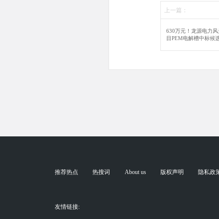
上一篇：
630万元！龙源电力
目PEM电解槽中标候
推荐热点
热搜词
About us
版权声明
隐私政
友情链接: