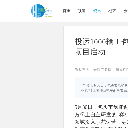
首页
频道
资讯
地方
会
投运1000辆
项目启动
作者:官方
来源:互联网
所属栏
[ 导读 ]5月30日，包头市
小氢”稀土氢能两轮车面向市民大众
5月30日，包头市氢能
方稀土自主研发的“稀
领域投入示范运营，标