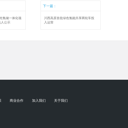
下一篇：
风光氢储一体化项
川西高原首批绿色氢能共享两轮车投
选人公示
入运营
策
商业合作
加入我们
关于我们