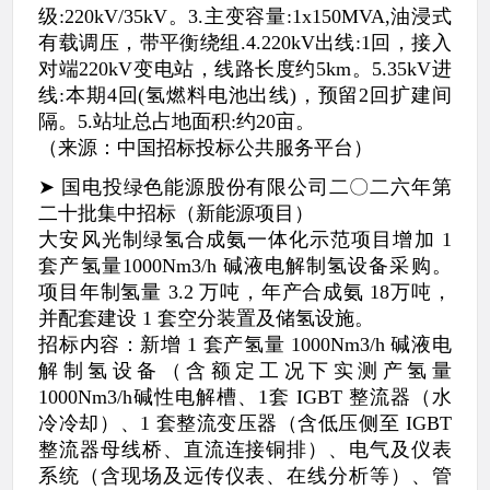
级:220kV/35kV。3.主变容量:1x150MVA,油浸式
有载调压，带平衡绕组.4.220kV出线:1回，接入
对端220kV变电站，线路长度约5km。5.35kV进
线:本期4回(氢燃料电池出线)，预留2回扩建间
隔。5.站址总占地面积:约20亩。
（来源：中国招标投标公共服务平台）
➤ 国电投绿色能源股份有限公司二〇二六年第
二十批集中招标（新能源项目）
大安风光制绿氢合成氨一体化示范项目增加 1
套产氢量1000Nm3/h 碱液电解制氢设备采购。
项目年制氢量 3.2 万吨，年产合成氨 18万吨，
并配套建设 1 套空分装置及储氢设施。
招标内容：新增 1 套产氢量 1000Nm3/h 碱液电
解制氢设备（含额定工况下实测产氢量
1000Nm3/h碱性电解槽、1套 IGBT 整流器（水
冷冷却）、1 套整流变压器（含低压侧至 IGBT
整流器母线桥、直流连接铜排）、电气及仪表
系统（含现场及远传仪表、在线分析等）、管