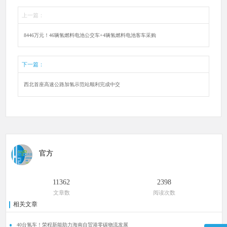
上一篇：
8446万元！46辆氢燃料电池公交车+4辆氢燃料电池客车采购
下一篇：
西北首座高速公路加氢示范站顺利完成中交
官方
11362
2398
文章数
阅读次数
相关文章
40台氢车！荣程新能助力海南自贸港零碳物流发展