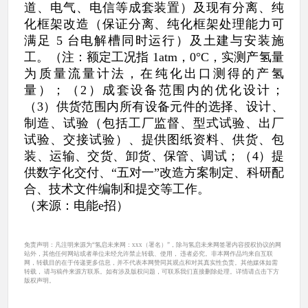
道、电气、电信等成套装置）及现有分离、纯
化框架改造（保证分离、纯化框架处理能力可
满足 5 台电解槽同时运行）及土建与安装施
工。（注：额定工况指 1atm，0°C，实测产氢量
为质量流量计法，在纯化出口测得的产氢
量）；（2）成套设备范围内的优化设计；
（3）供货范围内所有设备元件的选择、设计、
制造、试验（包括工厂监督、型式试验、出厂
试验、交接试验）、提供图纸资料、供货、包
装、运输、交货、卸货、保管、调试；（4）提
供数字化交付、“五对一”改造方案制定、科研配
合、技术文件编制和提交等工作。
（来源：电能e招）
免责声明：凡注明来源为“氢启未来网：xxx（署名）”，除与氢启未来网签署内容授权协议的网
站外，其他任何网站或者单位未经允许禁止转载、使用， 违者必究。非本网作品均来自互联
网，转载目的在于传递更多信息，并不代表本网赞同其观点和对其真实性负责。其他媒体如需
转载， 请与稿件来源方联系。如有涉及版权问题，可联系我们直接删除处理。详情请点击下方
版权声明。