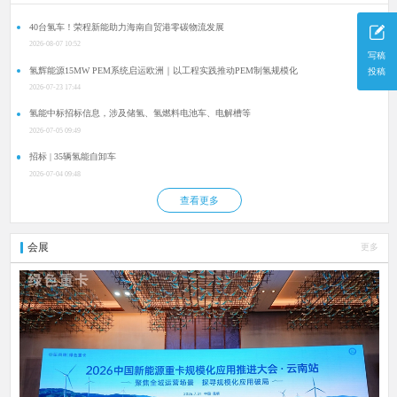
40台氢车！荣程新能助力海南自贸港零碳物流发展
2026-08-07 10:52
写稿
氢辉能源15MW PEM系统启运欧洲｜以工程实践推动PEM制氢规模化
投稿
2026-07-23 17:44
氢能中标招标信息，涉及储氢、氢燃料电池车、电解槽等
2026-07-05 09:49
招标 | 35辆氢能自卸车
2026-07-04 09:48
查看更多
会展
更多