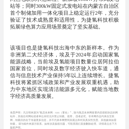
站等；同时300kW固定式发电站在内蒙古自治区
首个制储加用一体化项目上稳定运行2年，充分
验证了技术成熟度和适用性，为捷氢科技积极
拓展绿色算力应用场景奠定了坚实基础。
该项目也是捷氢科技出海中东的新样本。作为
非洲第二大经济体，埃及于2024年启动国家氢
能源战略，当前埃及氢能项目数量位居阿拉伯
国家首位，同时埃及数字经济驶入快车道，通
信与信息技术产业保持5年以上连续增长。捷氢
科技将紧抓区域政策和产业发展双重机遇，助
力中东地区实现清洁能源多元化，赋能当地数
字经济高质量发展。
免责声明：凡注明来源为“氢启未来网：xxx（署名）”，除与氢启未来网签署内容授权协议的网
站外，其他任何网站或者单位未经允许禁止转载、使用， 违者必究。非本网作品均来自互联
网，转载目的在于传递更多信息，并不代表本网赞同其观点和对其真实性负责。其他媒体如需
转载， 请与稿件来源方联系。如有涉及版权问题，可联系我们直接删除处理。详情请点击下方
版权声明。