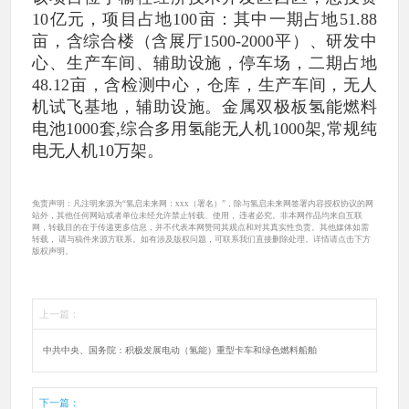
10亿元，项目占地100亩：其中一期占地51.88
亩，含综合楼（含展厅1500-2000平）、研发中
心、生产车间、辅助设施，停车场，二期占地
48.12亩，含检测中心，仓库，生产车间，无人
机试飞基地，辅助设施。金属双极板氢能燃料
电池1000套,综合多用氢能无人机1000架,常规纯
电无人机10万架。
免责声明：凡注明来源为“氢启未来网：xxx（署名）”，除与氢启未来网签署内容授权协议的网
站外，其他任何网站或者单位未经允许禁止转载、使用， 违者必究。非本网作品均来自互联
网，转载目的在于传递更多信息，并不代表本网赞同其观点和对其真实性负责。其他媒体如需
转载， 请与稿件来源方联系。如有涉及版权问题，可联系我们直接删除处理。详情请点击下方
版权声明。
上一篇：
中共中央、国务院：积极发展电动（氢能）重型卡车和绿色燃料船舶
下一篇：