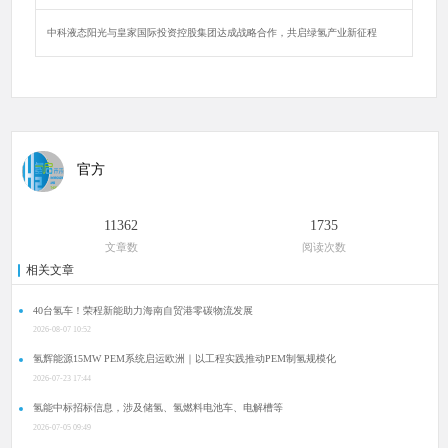
中科液态阳光与皇家国际投资控股集团达成战略合作，共启绿氢产业新征程
官方
11362
1735
文章数
阅读次数
相关文章
40台氢车！荣程新能助力海南自贸港零碳物流发展
2026-08-07 10:52
氢辉能源15MW PEM系统启运欧洲｜以工程实践推动PEM制氢规模化
2026-07-23 17:44
氢能中标招标信息，涉及储氢、氢燃料电池车、电解槽等
2026-07-05 09:49