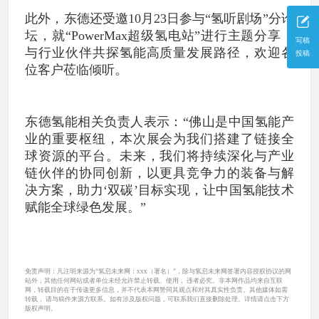
此外，东德还受邀10月23日参与“氢听剧场”分论
坛，就“PowerMax超级氢电站”进行主题分享，
写稿
与行业伙伴共探氢能高质量发展路径，欢迎各
投稿
位客户莅临倾听。
东德氢能相关负责人表示：“佛山是中国氢能产
业的重要枢纽，本次展会为我们搭建了链接全
球资源的平台。未来，我们将持续深化与产业
链伙伴的协同创新，以更具竞争力的装备与解
决方案，助力‘双碳’目标实现，让中国氢能技术
赋能全球绿色发展。”
免责声明：凡注明来源为“氢启未来网：xxx（署名）”，除与氢启未来网签署内容授权协议的网
站外，其他任何网站或者单位未经允许禁止转载、使用， 违者必究。非本网作品均来自互联
网，转载目的在于传递更多信息，并不代表本网赞同其观点和对其真实性负责。其他媒体如需
转载， 请与稿件来源方联系。如有涉及版权问题，可联系我们直接删除处理。详情请点击下方
版权声明。