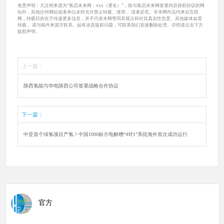
免责声明：凡注明来源为“氢启未来网：xxx（署名）”，除与氢启未来网签署内容授权协议的网
站外，其他任何网站或者单位未经允许禁止转载、使用， 违者必究。非本网作品均来自互联
网，转载目的在于传递更多信息，并不代表本网赞同其观点和对其真实性负责。其他媒体如需
转载， 请与稿件来源方联系。如有涉及版权问题，可联系我们直接删除处理。详情请点击下方
版权声明。
上一篇：
陕西氢能与华电陕西公司签署战略合作协议
下一篇：
中亚首个绿氢项目产氢！中国1000标方电解槽“4对1”系统海外首次成功运行
官方