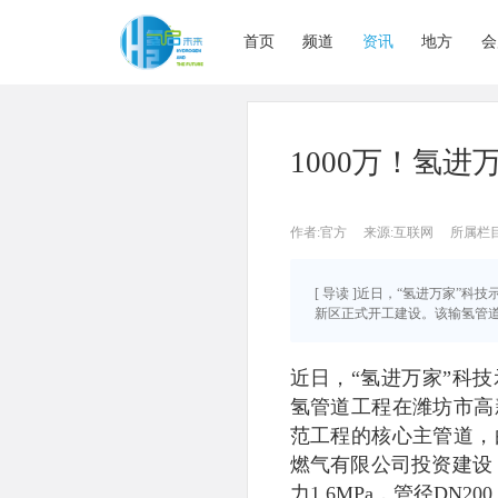
首页
频道
资讯
地方
会
1000万！氢
作者:官方
来源:互联网
所属栏
[ 导读 ]近日，“氢进万家
新区正式开工建设。该输氢管道是
近日，“氢进万家”科
氢管道工程在潍坊市高
范工程的核心主管道，
燃气有限公司投资建设，
力1.6MPa，管径DN2