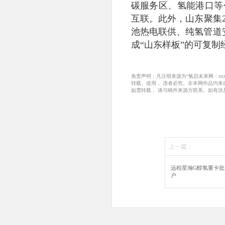
碳服务区、氢能港口等
互联‌。此外，山东聚集
池热电联供、纯氢管道
成“山东样板”的可复制经
免责声明：凡注明来源为“氢启未来网：x
转载、使用， 违者必究。非本网作品均
如需转载， 请与稿件来源方联系。如有涉
上一篇：
远程星瀚G醇氢重卡
户