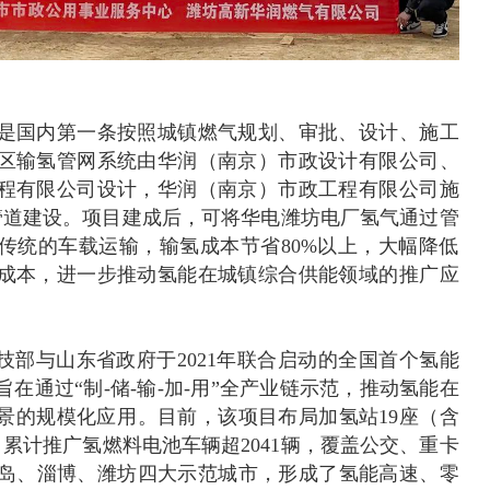
是国内第一条按照城镇燃气规划、审批、设计、施工
区输氢管网系统由华润（南京）市政设计有限公司、
程有限公司设计，华润（南京）市政工程有限公司施
管道建设。项目建成后，可将华电潍坊电厂氢气通过管
传统的车载运输，输氢成本节省80%以上，大幅降低
成本，进一步推动氢能在城镇综合供能领域的推广应
技部与山东省政府于2021年联合启动的全国首个氢能
在通过“制-储-输-加-用”全产业链示范，推动氢能在
景的规模化应用‌。目前，该项目布局加氢站19座（含
，累计推广氢燃料电池车辆超2041辆，覆盖公交、重卡
青岛、淄博、潍坊四大示范城市，形成了氢能高速、零