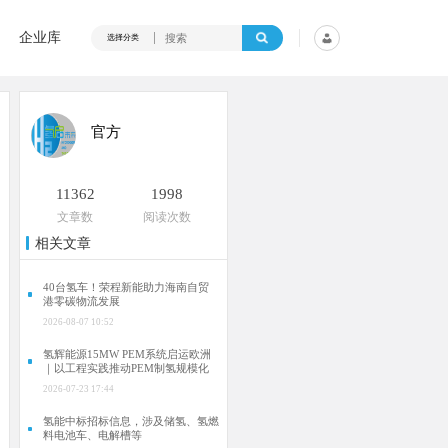
企业库
选择分类
官方
11362
1998
文章数
阅读次数
相关文章
40台氢车！荣程新能助力海南自贸
港零碳物流发展
2026-08-07 10:52
氢辉能源15MW PEM系统启运欧洲
｜以工程实践推动PEM制氢规模化
2026-07-23 17:44
氢能中标招标信息，涉及储氢、氢燃
料电池车、电解槽等