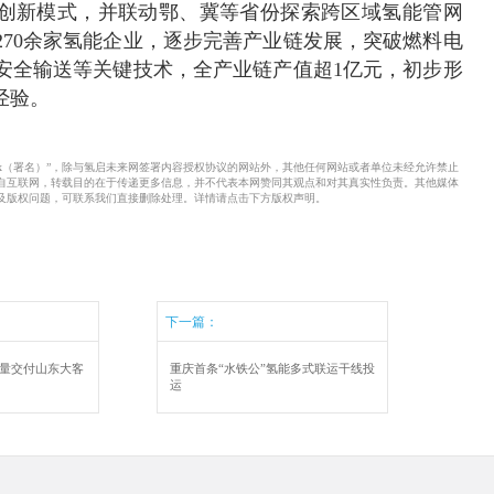
创新模式，并联动鄂、冀等省份探索跨区域氢能管网
270余家氢能企业，逐步完善产业链发展，突破燃料电
安全输送等关键技术，全产业链产值超1亿元，初步形
验‌。
xx（署名）”，除与氢启未来网签署内容授权协议的网站外，其他任何网站或者单位未经允许禁止
来自互联网，转载目的在于传递更多信息，并不代表本网赞同其观点和对其真实性负责。其他媒体
及版权问题，可联系我们直接删除处理。详情请点击下方版权声明。
下一篇：
批量交付山东大客
重庆首条“水铁公”氢能多式联运干线投
运