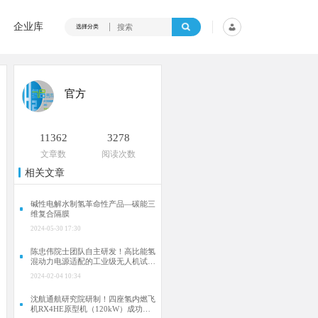
企业库
选择分类
官方
11362
3278
文章数
阅读次数
相关文章
碱性电解水制氢革命性产品—碳能三
维复合隔膜
2024-05-30 17:30
陈忠伟院士团队自主研发！高比能氢
混动力电源适配的工业级无人机试飞
成功
2024-02-04 10:34
沈航通航研究院研制！四座氢内燃飞
机RX4HE原型机（120kW）成功首