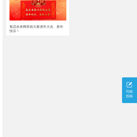
氢启未来网恭祝大家虎年大吉、新年
快乐！
写稿
投稿