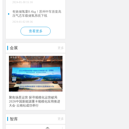
飞！
2024-01-30 15:16
有效储氢量8.4kg！苏州中车首套高
压气态车载储氢系统下线
2024-01-02 09:36
查看更多
会展
更多
聚焦场景运营 探寻规模化运营破局
2026中国新能源重卡规模化应用推进
大会·云南站成功举行
智库
更多