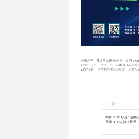
免责声明：凡注明来源为“氢启未来网：x
转载、使用， 违者必究。非本网作品均
如需转载， 请与稿件来源方联系。如有涉
上一篇：
中国华电“华瀚”-200型
瓦级PEM电解槽投用