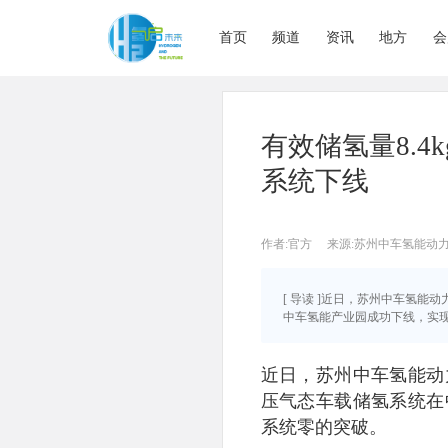
首页
频道
资讯
地方
会
有效储氢量8.
系统下线
作者:官方
来源:苏州中车氢能动
[ 导读 ]近日，苏州中车氢
中车氢能产业园成功下线，实现了
近日，苏州中车氢能动
压气态车载储氢系统在
系统零的突破。