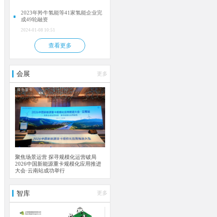
2023年羚牛氢能等41家氢能企业完
成49轮融资
2024-01-08 10:51
查看更多
会展
更多
聚焦场景运营 探寻规模化运营破局
2026中国新能源重卡规模化应用推进
大会·云南站成功举行
智库
更多