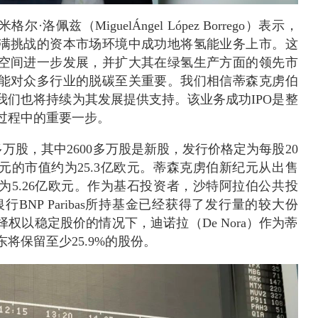
米格尔·洛佩兹（
MiguelÁngel López Borrego
）表示，
满挑战的资本市场环境中成功地将氢能业务上市。这
空间进一步发展，并扩大其在绿氢生产方面的领先市
能对众多行业的脱碳至关重要。我们相信蒂森克虏伯
我们也将持续为其发展提供支持。该业务成功IPO是整
过程中的重要一步。
0多万股，其中2600多万股是新股，发行价格定为每股20
元的市值约为25.3亿欧元。蒂森克虏伯新纪元从出售
为5.26亿欧元。作为基石投资者，沙特阿拉伯公共投
行BNP Paribas所持基金已经获得了发行量的较大份
权以稳定股价的情况下，迪诺拉（De Nora）作为蒂
将保留至少25.9%的股份。