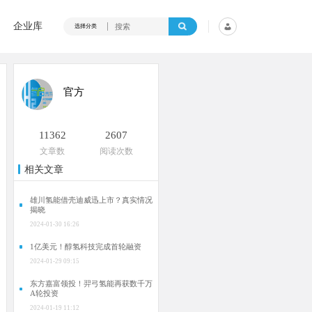
企业库
选择分类
官方
11362
2607
文章数
阅读次数
相关文章
雄川氢能借壳迪威迅上市？真实情况
揭晓
2024-01-30 16:26
1亿美元！醇氢科技完成首轮融资
2024-01-29 09:15
东方嘉富领投！羿弓氢能再获数千万
A轮投资
2024-01-19 11:12