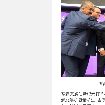
蒂
蒂森克虏伯新纪元订单
解总装机容量超过3吉