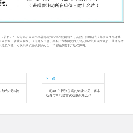
xx（署名）”，除与氢启未来网签署内容授权协议的网站外，其他任何网站或者单位未经允许禁止
来自互联网，转载目的在于传递更多信息，并不代表本网赞同其观点和对其真实性负责。其他媒体
及版权问题，可联系我们直接删除处理。详情请点击下方版权声明。
下一篇：
成近亿元B轮、
一场800亿投资价码的氢能破局，辉丰
股份与中能建首次达成战略合作