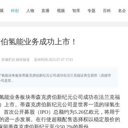
展
科创
人物
直播
视频
智库
专题
百科
名企
虏伯氢能业务成功上市！
所属栏目:财经报道
发布时间:2023-07-07 17:01
虏伯旗下氢能业务板块蒂森克虏伯新纪元公司成功在法兰克福证券交易所（高级市
是世...
氢能业务板块蒂森克虏伯新纪元公司成功在法兰克福
）上市。蒂森克虏伯新纪元公司是世界一流的绿氢生
首次公开募股（IPO）总额约为5.26亿欧元，将用于
的进一步发展。在行使超额配售选择权以稳定股价的
留蒂森克虏伯新纪元至少50.2%的股份。