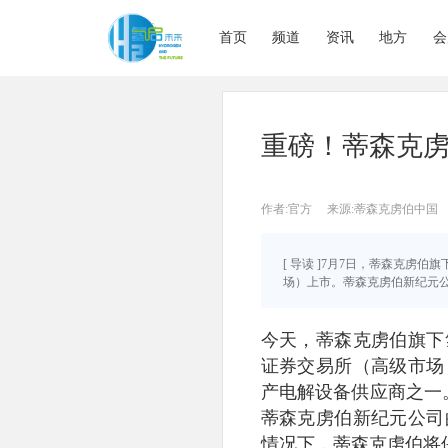
首页
频道
资讯
地方
会
重磅！蒂森克
作者:官方
来源:蒂森克虏伯中国
[ 导读 ]7月7日，蒂森克
场）上市。蒂森克虏伯新纪元公司
今天，蒂森克虏伯旗下
证券交易所（高级市场
产电解设备供应商之一。
蒂森克虏伯新纪元公司
情况下，蒂森克虏伯将保