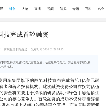
展
科创
人物
直播
视频
智库
专题
百科
名企
科技完成首轮融资
车
所属栏目:财经报道
发布时间:2024-01-29 09:15
团旗下醇氢科技完成1亿美元首轮融资，估值达10亿美元。资金将用于研发和
动技术...
源商用车集团旗下的醇氢科技宣布完成首轮1亿美元融
资者和著名投资机构。此次融资使得公司在投前估值
集的资金将主要用于持续的研发活动和绿色甲醇运输生
公司的核心竞争力。首轮融资的成功不仅标志着醇氢
态战略在资本市场上从0到1的架构建立完成，而且意味着醇氢