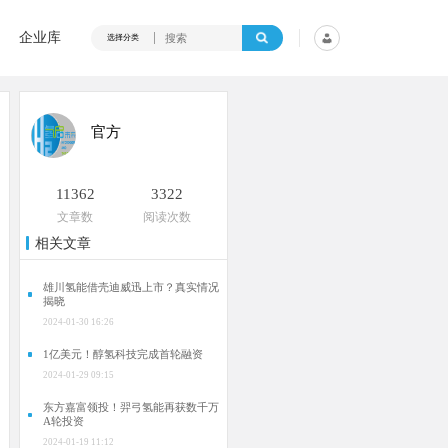
企业库
选择分类
官方
11362
3322
文章数
阅读次数
相关文章
雄川氢能借壳迪威迅上市？真实情况
揭晓
2024-01-30 16:26
1亿美元！醇氢科技完成首轮融资
2024-01-29 09:15
东方嘉富领投！羿弓氢能再获数千万
A轮投资
2024-01-19 11:12