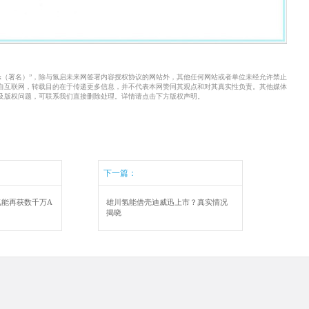
xx（署名）”，除与氢启未来网签署内容授权协议的网站外，其他任何网站或者单位未经允许禁止
来自互联网，转载目的在于传递更多信息，并不代表本网赞同其观点和对其真实性负责。其他媒体
及版权问题，可联系我们直接删除处理。详情请点击下方版权声明。
下一篇：
氢能再获数千万A
雄川氢能借壳迪威迅上市？真实情况
揭晓