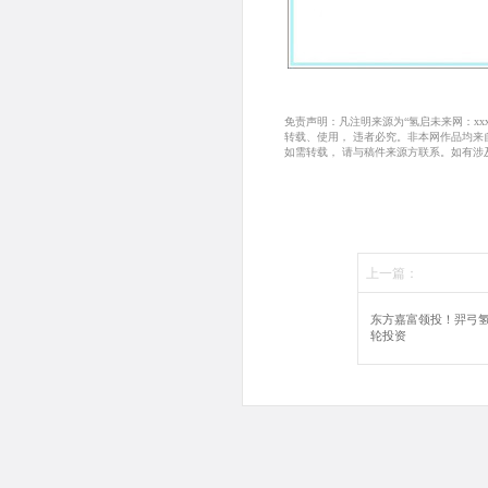
免责声明：凡注明来源为“氢启未来网：x
转载、使用， 违者必究。非本网作品均
如需转载， 请与稿件来源方联系。如有涉
上一篇：
东方嘉富领投！羿弓
轮投资