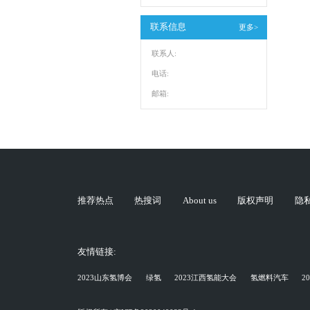
联系信息
更多>
联系人:
电话:
邮箱:
推荐热点
热搜词
About us
版权声明
隐
友情链接:
2023山东氢博会
绿氢
2023江西氢能大会
氢燃料汽车
2