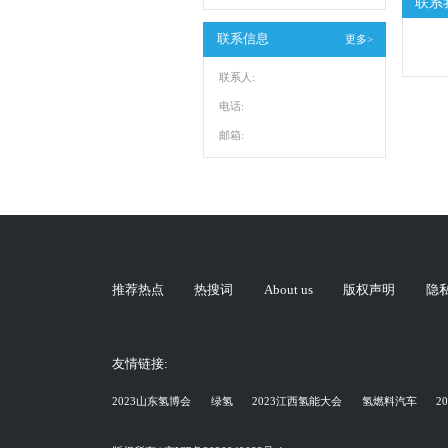
联系
联系信息
更多>
联系人:
电话:
邮箱:
推荐热点
热搜词
About us
版权声明
隐
友情链接:
2023山东氢博会
绿氢
2023江西氢能大会
氢燃料汽车
2