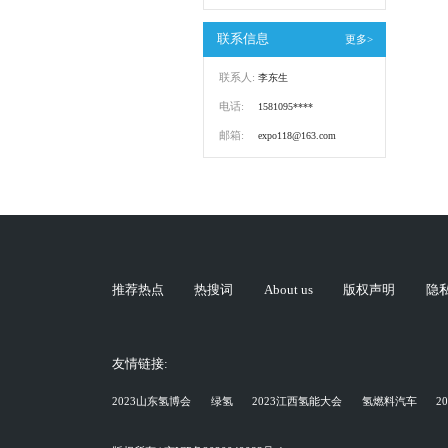
联系信息
更多>
联系人:
李东生
电话:
1581095****
邮箱:
expo118@163.com
推荐热点
热搜词
About us
版权声明
隐
友情链接:
2023山东氢博会
绿氢
2023江西氢能大会
氢燃料汽车
2