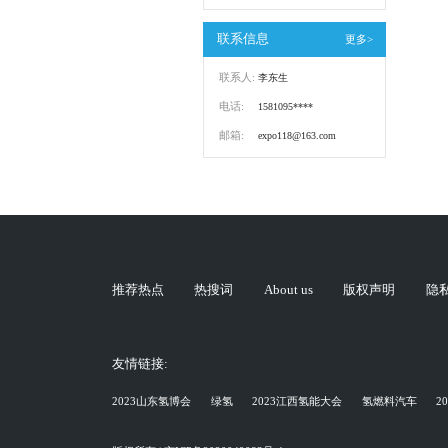
联系信息
更多>
联系人:
李东生
电话:
1581095****
邮箱:
expo118@163.com
推荐热点
热搜词
About us
版权声明
隐
友情链接:
2023山东氢博会
绿氢
2023江西氢能大会
氢燃料汽车
2